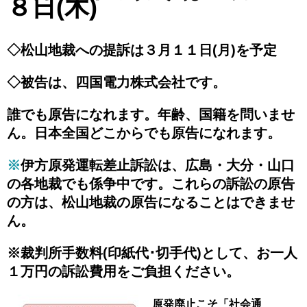
８日(木)
◇松山地裁への提訴は３月１１日(月)を予定
◇被告は、四国電力株式会社です。
誰でも原告になれます。年齢、国籍を問いませ
ん。日本全国どこからでも原告になれます。
※
伊方原発運転差止訴訟は、広島・大分・山口
の各地裁でも係争中です。これらの訴訟の原告
の方は、松山地裁の原告になることはできませ
ん。
※裁判所手数料(
印紙代･切手代)
として、お一人
１万円の訴訟費用をご負担ください。
原発廃止こそ「社会通