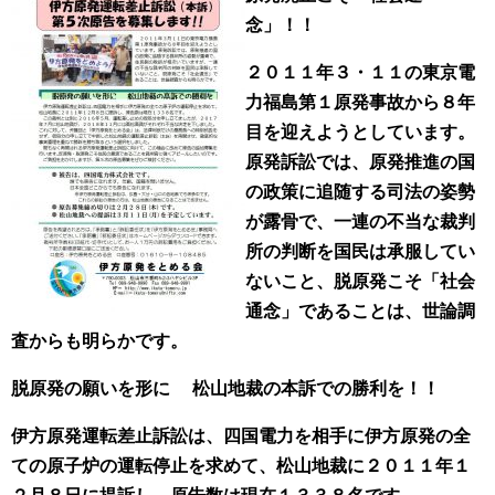
念」！！
２０１１年３・１１の東京電
力福島第１原発事故から８年
目を迎えようとしています。
原発訴訟では、原発推進の国
の政策に追随する司法の姿勢
が露骨で、一連の不当な裁判
所の判断を国民は承服してい
ないこと、脱原発こそ「社会
通念」であることは、世論調
査からも明らかです。
脱原発の願いを形に
松山地裁の本訴での勝利を！！
伊方原発運転差止訴訟は、四国電力を相手に伊方原発の全
ての原子炉の運転停止を求めて、松山地裁に２０１１年１