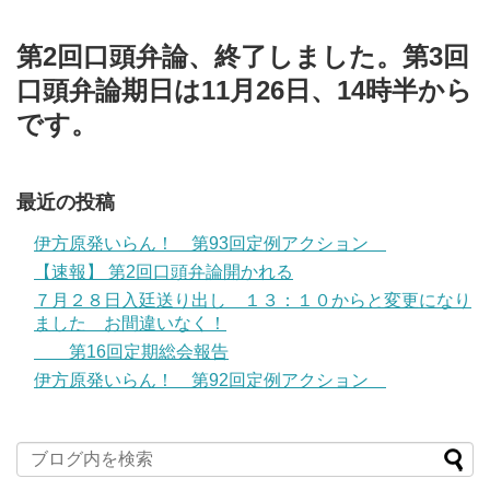
第2回口頭弁論、終了しました。第3回
口頭弁論期日は11月26日、14時半から
です。
最近の投稿
伊方原発いらん！ 第93回定例アクション
【速報】 第2回口頭弁論開かれる
７月２８日入廷送り出し １３：１０からと変更になり
ました お間違いなく！
第16回定期総会報告
伊方原発いらん！ 第92回定例アクション