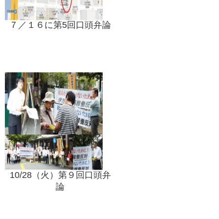
７／１６に第5回口頭弁論
10/28（火）第９回口頭弁
論