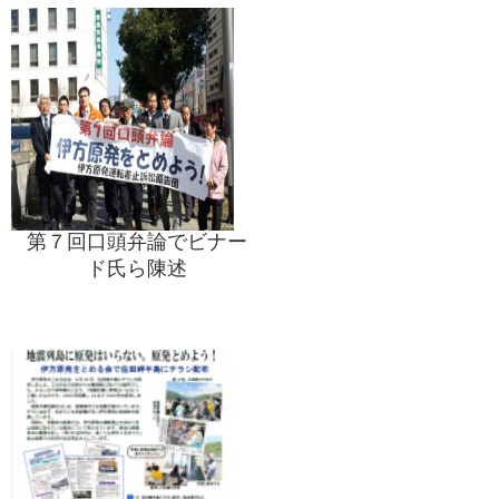
第７回口頭弁論でビナー
ド氏ら陳述