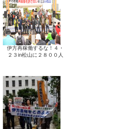
伊方再稼働するな！４・
２３in松山に２８００人