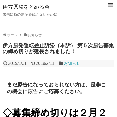
伊方原発をとめる会
未来に負の遺産を残さないために
ホーム
お知らせ
伊方原発運転差止訴訟（本訴） 第５次原告募集
の締め切りが延長されました！
2019/1/31
2019/2/11
お知らせ
ま
だ
原
告
に
な
っ
て
お
ら
れ
な
い
方
は
、
是
非
こ
の
機
会
に
原
告
に
ご
応
募
く
だ
さ
い
。
◇募集締め切りは２月２