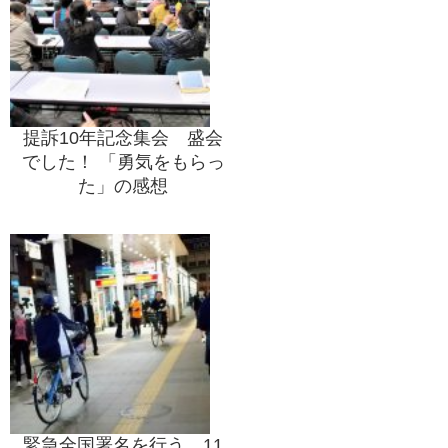
提訴10年記念集会 盛会
でした！ 「勇気をもらっ
た」の感想
緊急全国署名を行う 11