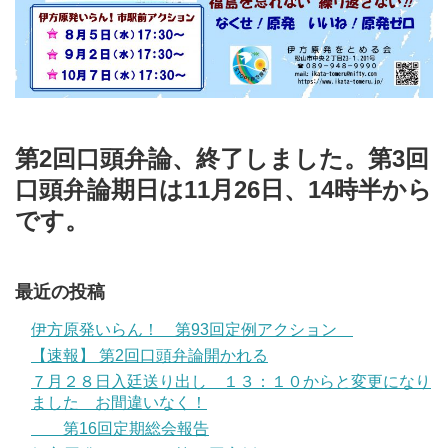
第2回口頭弁論、終了しました。第3回
口頭弁論期日は11月26日、14時半から
です。
最近の投稿
伊方原発いらん！ 第93回定例アクション
【速報】 第2回口頭弁論開かれる
７月２８日入廷送り出し １３：１０からと変更になり
ました お間違いなく！
第16回定期総会報告