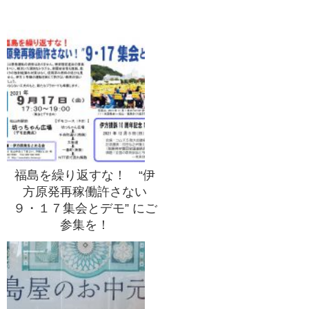
福島を繰り返すな！ “伊
方原発再稼働許さない
９・１７集会とデモ” にご
参集を！