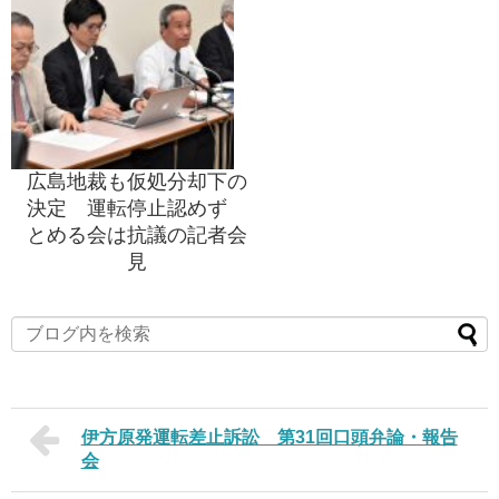
広島地裁も仮処分却下の
決定 運転停止認めず
とめる会は抗議の記者会
見
伊方原発運転差止訴訟 第31回口頭弁論・報告
会