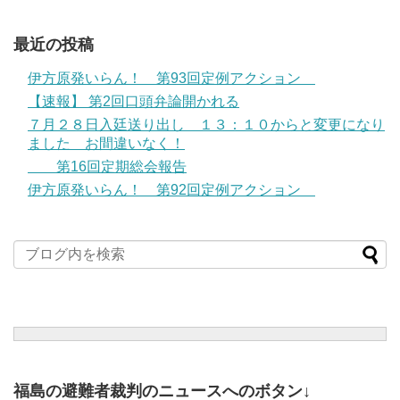
最近の投稿
伊方原発いらん！ 第93回定例アクション
【速報】 第2回口頭弁論開かれる
７月２８日入廷送り出し １３：１０からと変更になり
ました お間違いなく！
第16回定期総会報告
伊方原発いらん！ 第92回定例アクション
福島の避難者裁判のニュースへのボタン↓