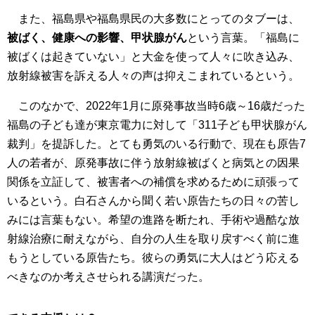
また、福島県や福島県民の大多数にとってのタブーは、
被ばく、健康への影響、甲状腺がん
という言葉。「福島に
被ばくは起きていない」と大金を使って人々に吹き込み、
放射線被害を訴える人々の声は抑えこまれているという。
このなかで、2022年1月に原発事故当時6歳～16歳だった
福島の子ども達が東京電力に対して「311子ども甲状腺がん
裁判」を提訴した。とても勇気のいる行動で、現在も原告7
人の若者が、原発事故に伴う放射線被ばくと病気との因果
関係を立証して、被害者への補償を求めるために頑張って
いるという。白石さんから聞く若い原告たちの日々の苦し
みには言葉もない。希望の進路を断たれ、手術や過酷な放
射線治療に耐えながら、自分の人生を取り戻すべく前に進
もうとしている原告たち。彼らの勇気に大人はどう応える
べきなのか考えさせられる講演だった。