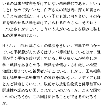
いるのは未だ被害を受けていない未来世代である。という
ことに改めて気づいた。白石さんの話は既に深く加害され
た子ども達の話だ。そういう子ども達と向き合い、その存
在を知らせる活動を続けておられる白石さん。その勁さ
（つよさ）がすごい。こういう人がいることを励みに私も
私の運動を続けよう。
Hさん：「白石 草さん」の講演をきいた。福島で見つかっ
ている甲状腺がんの多くはリンパ節転移しているほか、進
展が早く手術を繰り返している。甲状腺がんが発症し進
学・就職をあきらめる、転職を余儀なくされ厳しい検査・
治療に耐えている被災者がそこにいる。しかし、国も福島
県も福島第一原発事故との関連を認めない。メディアもほ
とんど報道していない。以前から放射性物質と健康被害の
関連性を認めない国。これでいいのだろうか。こんな国で
いいのだろうか。この国は変わることができるのだろう
か。