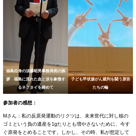
福島出身の須藤昭男事務局長の挨
拶 福島に流れた血と涙を象徴す
子ども甲状腺がん裁判を闘う原告
るネクタイを締めて
たちの輪
参加者の感想：
Mさん：私の反原発運動のリクツは、未来世代に対し核の
ゴミという負の遺産を1gたりとも増やさないために、今す
ぐ原発をとめることです。しかし、その時、私が想定して