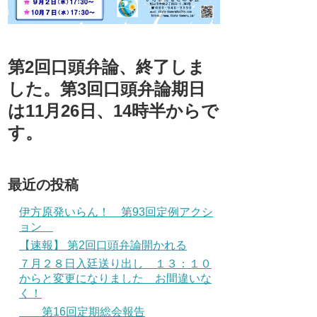
第2回口頭弁論、終了しま
した。第3回口頭弁論期日
は11月26日、14時半からで
す。
最近の投稿
伊方原発いらん！ 第93回定例アクシ
ョン
【速報】 第2回口頭弁論開かれる
７月２８日入廷送り出し １３：１０
からと変更になりました お間違いな
く！
第16回定期総会報告