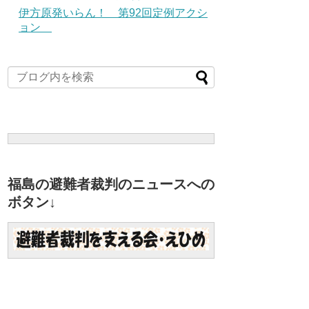
伊方原発いらん！ 第92回定例アクシ
ョン
福島の避難者裁判のニュースへの
ボタン↓