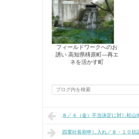
フィールドワークへのお
誘い 高知県梼原町―再エ
ネを活かす町
８／４（金）不当決定に対し松山
四電社長宛申し入れ／８・１０抗