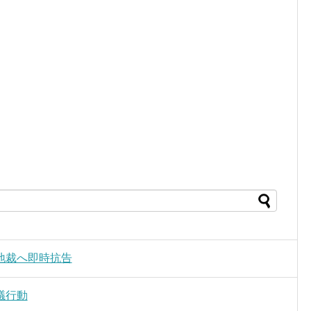
地裁へ即時抗告
議行動