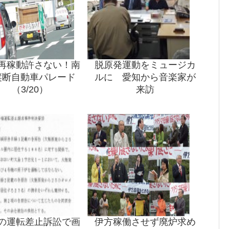
再稼動許さない！南
脱原発運動をミュージカ
縦断自動車パレード
ルに 愛知から音楽家が
（3/20）
来訪
の運転差止訴訟で画
伊方稼働させず廃炉求め