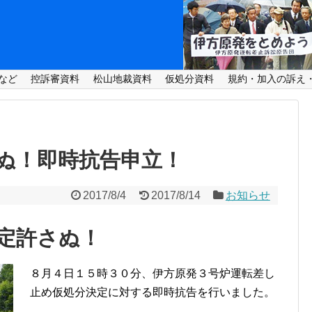
など
控訴審資料
松山地裁資料
仮処分資料
規約・加入の訴え
ぬ！即時抗告申立！
2017/8/4
2017/8/14
お知らせ
定許さぬ！
８月４日１５時３０分、伊方原発３号炉運転差し
止め仮処分決定に対する即時抗告を行いました。