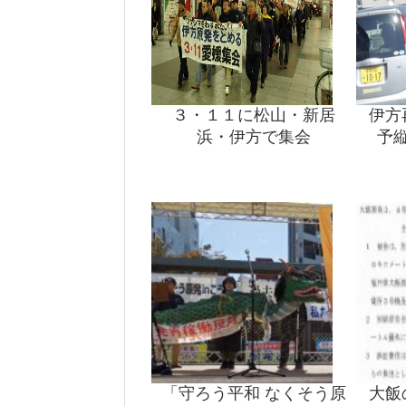
３・１１に松山・新居
伊方
浜・伊方で集会
予
「守ろう平和 なくそう原
大飯