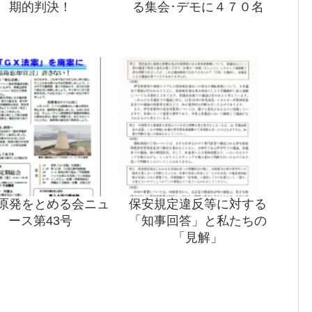
期的判決！
る集会･デモに４７０名
原発をとめる会ニュ
保安規定違反等に対する
ース第43号
「知事回答」と私たちの
「見解」