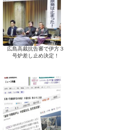
広島高裁抗告審で伊方３
号炉差し止め決定！