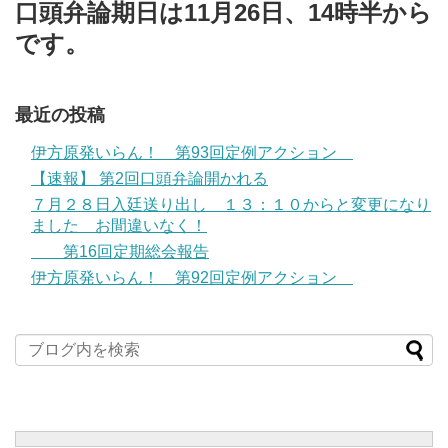
口頭弁論期日は11月26日、14時半から
です。
最近の投稿
伊方原発いらん！ 第93回定例アクション
【速報】 第2回口頭弁論開かれる
７月２８日入廷送り出し １３：１０からと変更になり
ました お間違いなく！
第16回定期総会報告
伊方原発いらん！ 第92回定例アクション