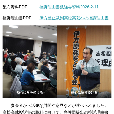
配布資料PDF
控訴理由書勉強会資料2026-2-11
控訴理由書PDF
伊方差止裁判高松高裁への控訴理由書
熱心に耳を傾ける
熱心に語り掛ける
参会者から活発な質問や意見などが述べられました。
高松高裁控訴審の勝利に向けて、弁護団提出の控訴理由書