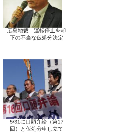
広島地裁 運転停止を却
下の不当な仮処分決定
5/31に口頭弁論（第17
回）と仮処分申し立て