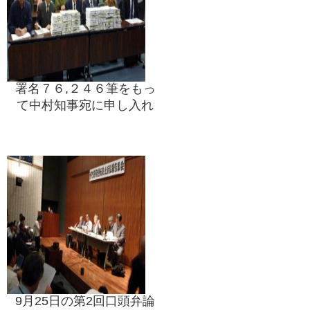
署名７６,２４６筆をもっ
て中村知事宛に申し入れ
9月25日の第2回口頭弁論