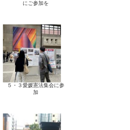
にご参加を
５・３愛媛憲法集会に参
加