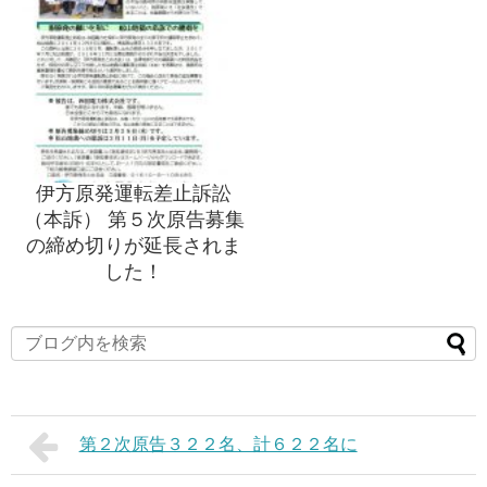
伊方原発運転差止訴訟
（本訴） 第５次原告募集
の締め切りが延長されま
した！
第２次原告３２２名、計６２２名に