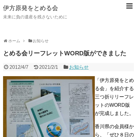
伊方原発をとめる会
未来に負の遺産を残さないために
ホーム
お知らせ
とめる会リーフレットWORD版ができました
2012/4/7
2021/2/1
お知らせ
「伊方原発をとめ
る会」を紹介する
三つ折りリーフレ
ットのWORD版
が完成しました。
香川県の会員様か
ら、「ぜひ８日の