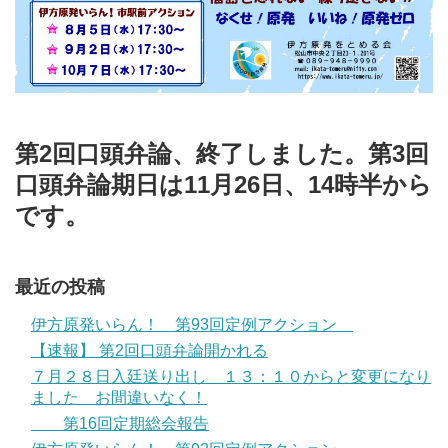
第2回口頭弁論、終了しました。第3回
口頭弁論期日は11月26日、14時半から
です。
最近の投稿
伊方原発いらん！ 第93回定例アクション
【速報】 第2回口頭弁論開かれる
７月２８日入廷送り出し １３：１０からと変更になり
ました お間違いなく！
第16回定期総会報告