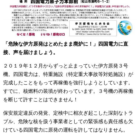
「危険な伊方原発はとめたまま廃炉に！」四国電力に直
接、声を届けましょう。
２０１９年１２月からずっと止まっていた伊方原発３号
機。四国電力は、特重施設（特定重大事故等対処施設）が
完成したことをもって再稼働を強行しようとしています。
すでに、核燃料の装填が終わっています。３号機の再稼働
を断じて許すことはできません！
保安規定違反の発覚、定検中に相次ぎ起こした深刻なトラ
ブル、危険な核を扱う事業者としての緊張感も責任感も欠
けている四国電力に原発の運転を許してはなりません。