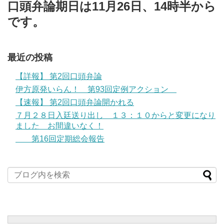
口頭弁論期日は11月26日、14時半から
です。
最近の投稿
【詳報】 第2回口頭弁論
伊方原発いらん！ 第93回定例アクション
【速報】 第2回口頭弁論開かれる
７月２８日入廷送り出し １３：１０からと変更になり
ました お間違いなく！
第16回定期総会報告