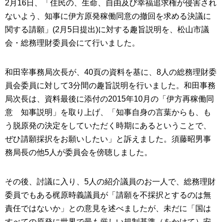
2月16日、「住民の、生命、自由及び幸福追求権が侵害され
ないよう、知事に伊方原発稼働同意の撤回を求める決議に
関する請願」(2月5日提出)に対する趣旨説明を、松山市議
会・総務理財委員会にて行いました。
和田宰事務局次長が、40頁の資料を基に、8人の総務理財委
員会委員に対して3分間の趣旨説明を行いました。和田事務
局次長は、資料最後に添付の2015年10月の「伊方再稼働同
意 知事説明」を取り上げ、「知事自身の言葉からも、も
う脱原発の決定をしていただく時期にあるということで、
ぜひ請願採択をお願いしたい」と訴えました。須藤昭男事
務局長の他5人が委員会を傍聴しました。
その後、討議に入り、5人の紹介議員のお一人で、総務理財
委員でもある梶原時義議員が「請願を不採択とするのは無
責任ではないか」との意見を述べましたが、未だに「国は
すべての原発に世界で最も厳しい規制基準（をかけて）安