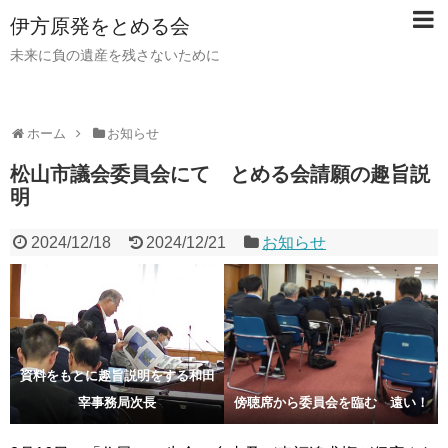
伊方原発をとめる会
未来に負の遺産を残さないために
ホーム
お知らせ
松山市議会委員会にて とめる会請願の趣旨説
明
2024/12/18
2024/12/21
お知らせ
資料をもとに趣旨説明をする和田
宰事務局次長
傍聴席から委員会を臨む 遠い！