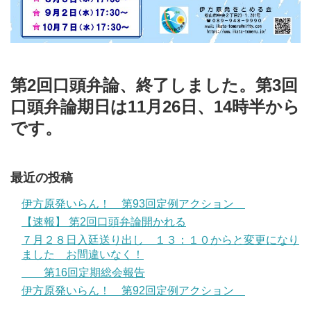
第2回口頭弁論、終了しました。第3回
口頭弁論期日は11月26日、14時半から
です。
最近の投稿
伊方原発いらん！ 第93回定例アクション
【速報】 第2回口頭弁論開かれる
７月２８日入廷送り出し １３：１０からと変更になり
ました お間違いなく！
第16回定期総会報告
伊方原発いらん！ 第92回定例アクション