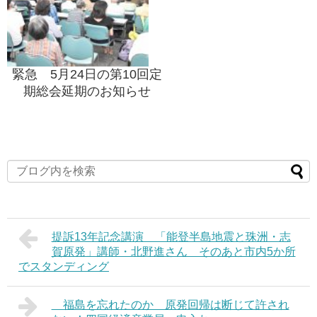
緊急 5月24日の第10回定
期総会延期のお知らせ
提訴13年記念講演 「能登半島地震と珠洲・志
賀原発」講師・北野進さん そのあと市内5か所
でスタンディング
福島を忘れたのか 原発回帰は断じて許され