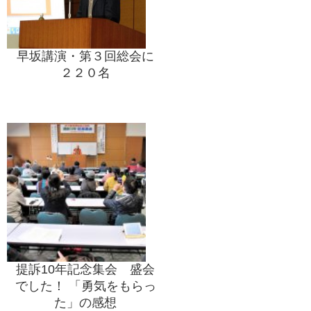
早坂講演・第３回総会に
２２０名
提訴10年記念集会 盛会
でした！ 「勇気をもらっ
た」の感想