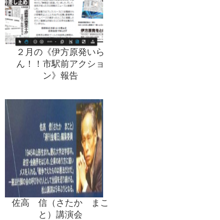
２月の《伊方原発いら
ん！！市駅前アクショ
ン》報告
佐高 信（さたか まこ
と）講演会