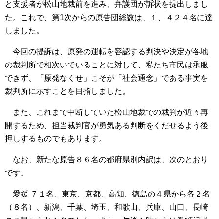
と支援者が松山地裁前を進み、弁護団が訴状を提出しまし
た。これで、第1次からの原告団総数は、１、４２４名に達
しました。
今回の提訴は、原発の運転を容認する判決や決定が各地
の裁判所で相次いでいることに対して、私たち市民は承服
できず、「原発なくせ」こそが「社会通念」である事実を
裁判所に示すことを目指しました。
また、これまで中断していた松山地裁での裁判が近々再
開するため、担当裁判官が勇気ある判断をくだせるよう後
押しするものでもあります。
なお、新たな原告８６名の都府県別内訳は、次のとおり
です。
愛媛 ７１名、東京、京都、高知、徳島の４県から各２名
（８名）、新潟、千葉、埼玉、和歌山、兵庫、山口、長崎