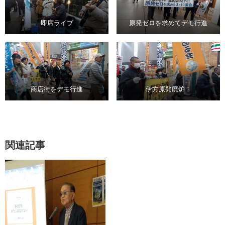
即席ライブ
原発ゼロを求めてデモ行進
商店街をデモ行進
伊方原発廃炉！
関連記事