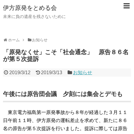
伊方原発をとめる会
未来に負の遺産を残さないために
ホーム
お知らせ
「原発なくせ」こそ「社会通念」 原告８６名
が第５次提訴
2019/3/12
2019/3/13
お知らせ
午後には原告団会議 夕刻には集会とデモも
東京電力福島第一原発事故から８年が経過した３月１１
日午前１１時、伊方原発の運転差止を求めて、新たに８６
名の原告が第５次提訴を行いました。提訴に際しては原告