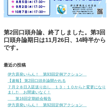
第2回口頭弁論、終了しました。第3回
口頭弁論期日は11月26日、14時半から
です。
最近の投稿
伊方原発いらん！ 第93回定例アクション
【速報】 第2回口頭弁論開かれる
７月２８日入廷送り出し １３：１０からと変更になり
ました お間違いなく！
第16回定期総会報告
伊方原発いらん！ 第92回定例アクション