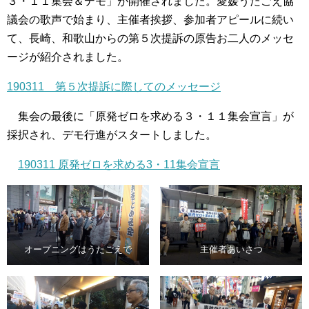
３・１１集会＆デモ」が開催されました。愛媛うたごえ協
議会の歌声で始まり、主催者挨拶、参加者アピールに続い
て、長崎、和歌山からの第５次提訴の原告お二人のメッセ
ージが紹介されました。
190311 第５次提訴に際してのメッセージ
集会の最後に「原発ゼロを求める３・１１集会宣言」が
採択され、デモ行進がスタートしました。
190311 原発ゼロを求める3・11集会宣言
オープニングはうたごえで
主催者あいさつ