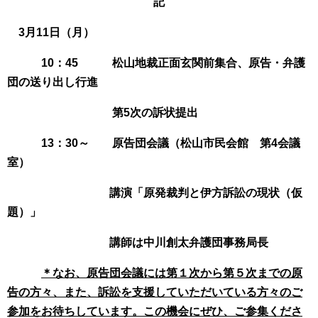
記
3月11日（月）
10：45 松山地裁正面玄関前集合、原告・弁護
団の送り出し行進
第5次の訴状提出
13：30～ 原告団会議（松山市民会館 第4会議
室）
講演「原発裁判と伊方訴訟の現状（仮
題）」
講師は中川創太弁護団事務局長
＊なお、原告団会議には第１次から第５次までの原
告の方々、また、訴訟を支援していただいている方々のご
参加をお待ちしています。この機会にぜひ、ご参集くださ