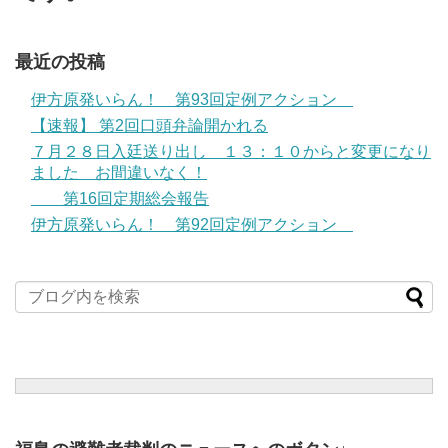
最近の投稿
伊方原発いらん！ 第93回定例アクション
【速報】 第2回口頭弁論開かれる
７月２８日入廷送り出し １３：１０からと変更になり
ました お間違いなく！
第16回定期総会報告
伊方原発いらん！ 第92回定例アクション