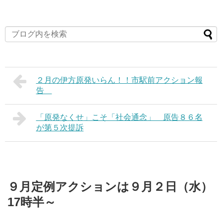
２月の伊方原発いらん！！市駅前アクション報
告
「原発なくせ」こそ「社会通念」 原告８６名
が第５次提訴
９月定例アクションは９月２日（水）
17時半～