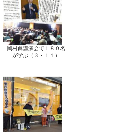
岡村眞講演会で１８０名
が学ぶ（３・１１）