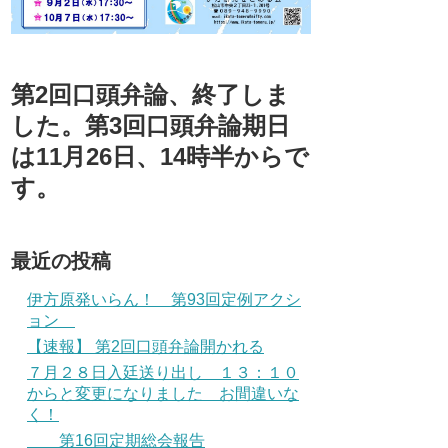
第2回口頭弁論、終了しま
した。第3回口頭弁論期日
は11月26日、14時半からで
す。
最近の投稿
伊方原発いらん！ 第93回定例アクシ
ョン
【速報】 第2回口頭弁論開かれる
７月２８日入廷送り出し １３：１０
からと変更になりました お間違いな
く！
第16回定期総会報告