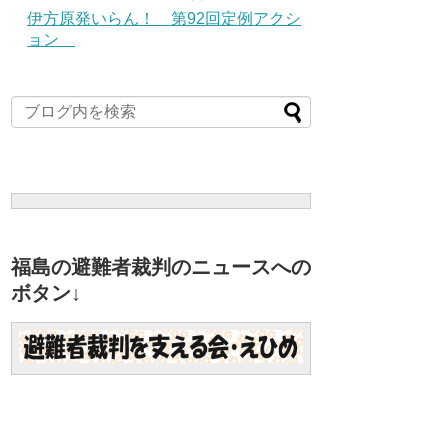
伊方原発いらん！ 第92回定例アクシ
ョン
福島の避難者裁判のニュースへの
ボタン↓