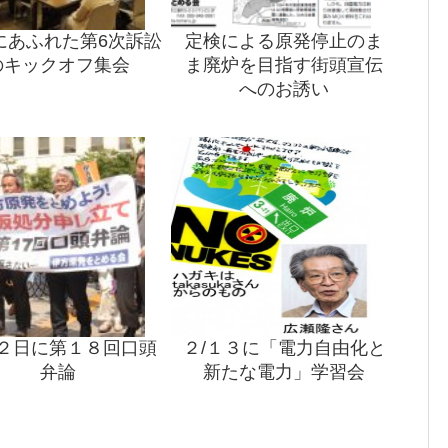
にあふれた第6次訴訟
定検による原発停止のま
のキックオフ集会
ま廃炉を目指す街頭宣伝
へのお誘い
２日に第１８回口頭
２/１３に「電力自由化と
弁論
新たな電力」学習会