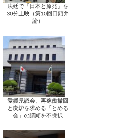
法廷で「日本と原発」を
30分上映（第10回口頭弁
論）
愛媛県議会、再稼働撤回
と廃炉を求める「とめる
会」の請願を不採択