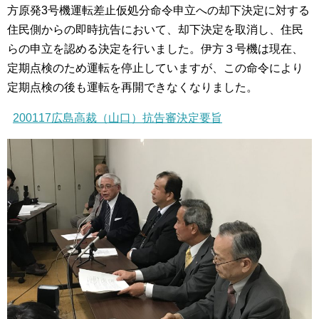
方原発3号機運転差止仮処分命令申立への却下決定に対する
住民側からの即時抗告において、却下決定を取消し、住民
らの申立を認める決定を行いました。伊方３号機は現在、
定期点検のため運転を停止していますが、この命令により
定期点検の後も運転を再開できなくなりました。
200117広島高裁（山口）抗告審決定要旨