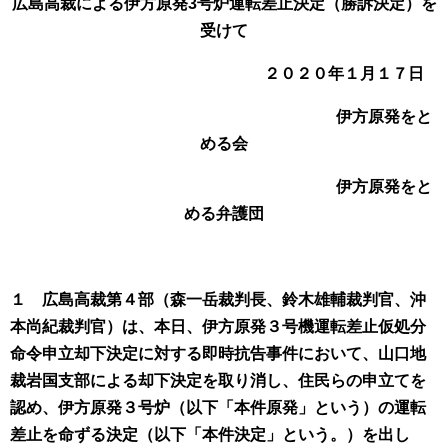
広島高裁による伊方原発3号炉運転差止決定（勝訴決定）を
受けて
２０２０年１月１７日
伊方原発をと
める会
伊方原発をと
める弁護団
１ 広島高裁第４部（森一岳裁判長、鈴木雄輔裁判官、沖
本尚紀裁判官）は、本日、伊方原発３号機運転差止仮処分
命令申立却下決定に対する即時抗告事件において、山口地
裁岩国支部による却下決定を取り消し、住民らの申立てを
認め、伊方原発３号炉（以下「本件原発」という）の運転
差止を命ずる決定（以下「本件決定」という。）を出し