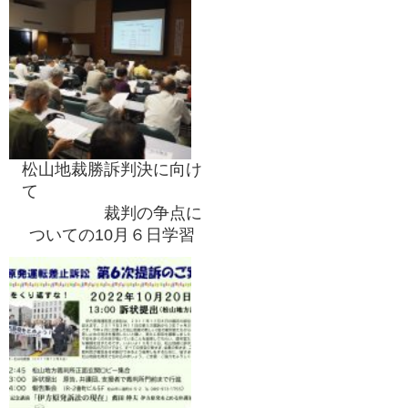
松山地裁勝訴判決に向け
て
裁判の争点に
ついての10月６日学習
会
盛大に開催され、成功裏
に終わる