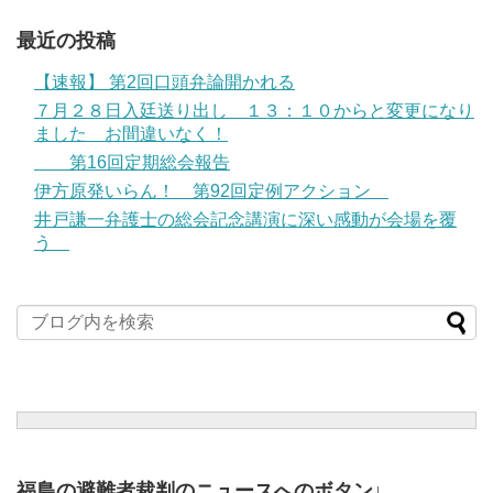
最近の投稿
【速報】 第2回口頭弁論開かれる
７月２８日入廷送り出し １３：１０からと変更になり
ました お間違いなく！
第16回定期総会報告
伊方原発いらん！ 第92回定例アクション
井戸謙一弁護士の総会記念講演に深い感動が会場を覆
う
福島の避難者裁判のニュースへのボタン↓