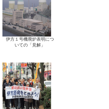
伊方１号機廃炉表明につ
いての「見解」