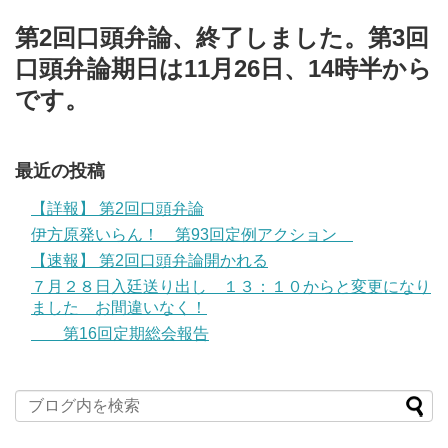
第2回口頭弁論、終了しました。第3回
口頭弁論期日は11月26日、14時半から
です。
最近の投稿
【詳報】 第2回口頭弁論
伊方原発いらん！ 第93回定例アクション
【速報】 第2回口頭弁論開かれる
７月２８日入廷送り出し １３：１０からと変更になり
ました お間違いなく！
第16回定期総会報告