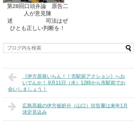
第28回口頭弁論 原告二
人が意見陳
述 司法はぜ
ひとも正しい判断を！
《伊方原発いらん！！市駅前アクション》へお
いでんか！ 9月11日（水）12時から市駅前でお
会いしましょう！
広島高裁の伊方仮処分（山口）抗告審は来年1月
決定見込み