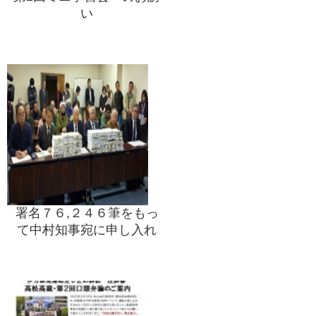
い
署名７６,２４６筆をもっ
て中村知事宛に申し入れ