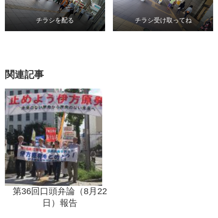
チラシを配る
チラシ受け取ってね
関連記事
第36回口頭弁論（8月22
日）報告