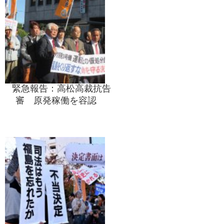
緊急報告：高松高裁抗告
審 原発稼働を容認