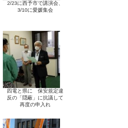
2/23に西予市で講演会、
3/10に愛媛集会
四電と県に 保安規定違
反の「隠蔽」に抗議して
再度の申入れ