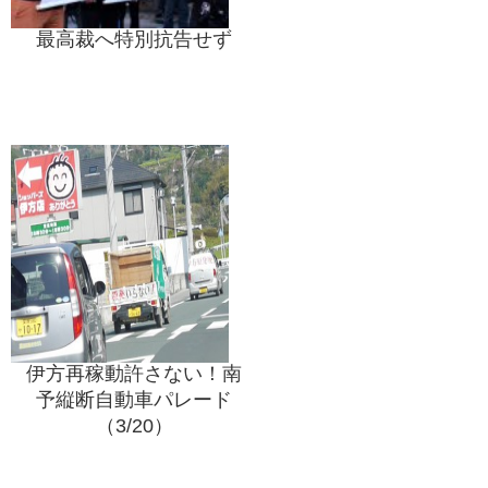
最高裁へ特別抗告せず
伊方再稼動許さない！南
予縦断自動車パレード
（3/20）