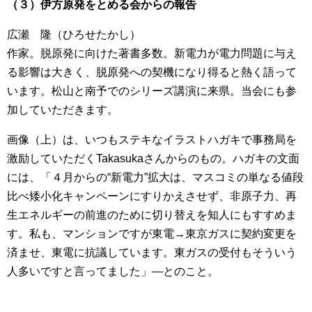
（３）伊方原発をとめる会からの報告
広瀬 隆（ひろせたかし）
作家。脱原発に向けた著書多数。新電力が電力問題に与え
る影響は大きく、脱原発への契機になり得ると熱く語って
います。松山と南予でのシリーズ講演に来県。当会にも参
加していただきます。
画像（上）は、いつもステキなイラストハガキで事務局を
激励していただくTakasukaさんからのもの。ハガキの文面
には、「４月からの“新電力”拡大は、マスコミの単なる値段
比べ矮小化キャンペーンにすりかえさせず、非原子力、再
生エネルギーの前進のために切り替えを知人にもすすめま
す。私も、マンションですが東電→東京ガスに契約変更を
済ませ、東電に抗議しています。東ガスの受付もそういう
人多いですと言ってました」―とのこと。