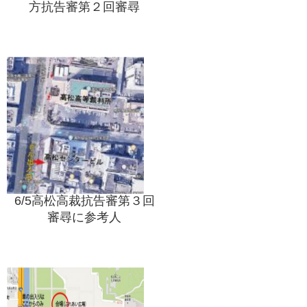
方抗告審第２回審尋
6/5高松高裁抗告審第３回
審尋に参考人