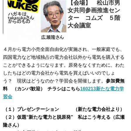
【会場】 松山市男
女共同参画推進セン
ター コムズ ５階
大会議室
４月から電力小売全面自由化が実施され、一般家庭でも、
四国電力など地域独占の電力会社以外から電気を購入する
ことができるようになります。原発をなくすために、わた
したちはどの電力会社から電気を買えばいいのでしょ
う？ 現状はどうなのか？学習会を開催します。
参加費無
料 （カンパ歓迎） チラシはこちら
160213新たな電力学
習会
（１）プレゼンテーション （新たな電力会社より）
（２）仮題“新たな電力と脱原発” 私はこう考える（広瀬
隆さん）