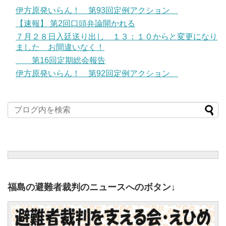
伊方原発いらん！ 第93回定例アクション
【速報】 第2回口頭弁論開かれる
７月２８日入廷送り出し １３：１０からと変更になり
ました お間違いなく！
第16回定期総会報告
伊方原発いらん！ 第92回定例アクション
福島の避難者裁判のニュースへのボタン↓