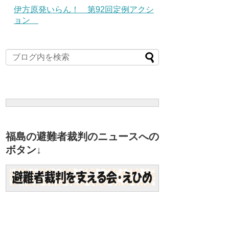
伊方原発いらん！ 第92回定例アクシ
ョン
福島の避難者裁判のニュースへの
ボタン↓