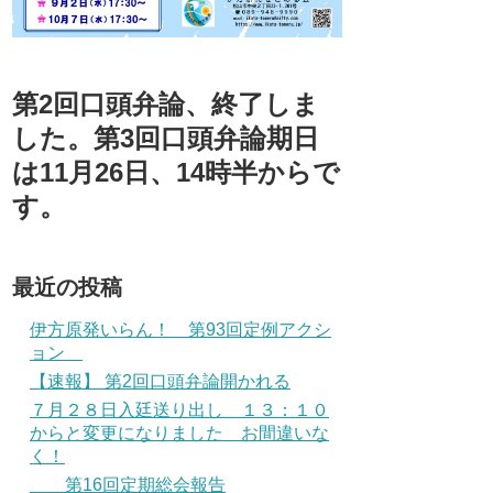
第2回口頭弁論、終了しま
した。第3回口頭弁論期日
は11月26日、14時半からで
す。
最近の投稿
伊方原発いらん！ 第93回定例アクシ
ョン
【速報】 第2回口頭弁論開かれる
７月２８日入廷送り出し １３：１０
からと変更になりました お間違いな
く！
第16回定期総会報告