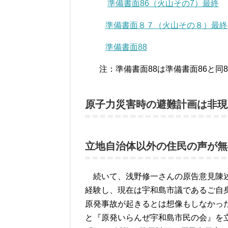
準備書面86（火山その7）最終
準備書面８７（火山その８）最終
準備書面88
注：準備書面88は準備書面86と同8
原子力災害時の避難計画は非現
立地自治体以外の住民の声が無
続いて、浅野修一さんの原告意見陳述
経験し、現在は宇和島市議であるご自身
原発事故が起きるとは想像もしなかっ
と『原発いらんぜ宇和島市民の会』を