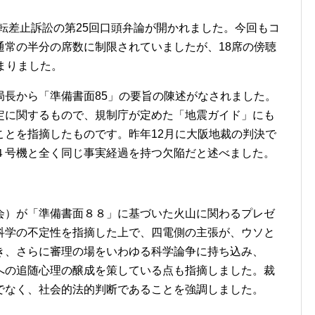
運転差止訴訟の第25回口頭弁論が開かれました。今回もコ
通常の半分の席数に制限されていましたが、18席の傍聴
まりました。
長から「準備書面85」の要旨の陳述がなされました。
定に関するもので、規制庁が定めた「地震ガイド」にも
ことを指摘したものです。昨年12月に大阪地裁の判決で
４号機と全く同じ事実経過を持つ欠陥だと述べました。
）が「準備書面８８」に基づいた火山に関わるプレゼ
科学の不定性を指摘した上で、四電側の主張が、ウソと
き、さらに審理の場をいわゆる科学論争に持ち込み、
への追随心理の醸成を策している点も指摘しました。裁
でなく、社会的法的判断であることを強調しました。