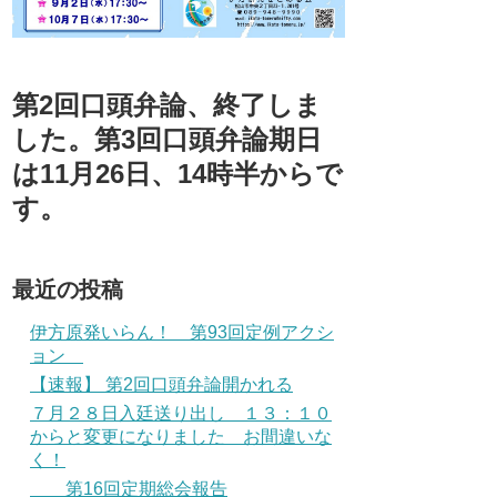
第2回口頭弁論、終了しま
した。第3回口頭弁論期日
は11月26日、14時半からで
す。
最近の投稿
伊方原発いらん！ 第93回定例アクシ
ョン
【速報】 第2回口頭弁論開かれる
７月２８日入廷送り出し １３：１０
からと変更になりました お間違いな
く！
第16回定期総会報告