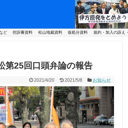
など
控訴審資料
松山地裁資料
仮処分資料
規約・加入の訴え
訟第25回口頭弁論の報告
2021/4/20
2021/5/8
お知らせ