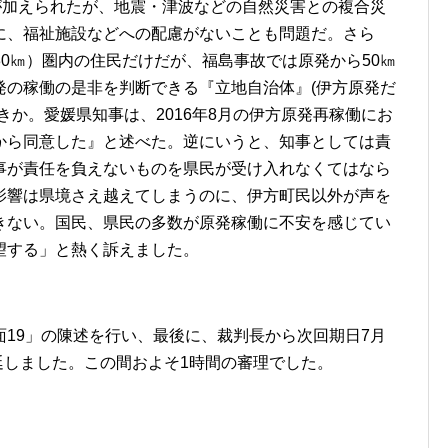
が加えられたが、地震・津波などの自然災害との複合災
に、福祉施設などへの配慮がないことも問題だ。さら
30㎞）圏内の住民だけだが、福島事故では原発から50㎞
発の稼働の是非を判断できる『立地自治体』(伊方原発だ
きか。愛媛県知事は、2016年8月の伊方原発再稼働にお
から同意した』と述べた。逆にいうと、知事としては責
事が責任を負えないものを県民が受け入れなくてはなら
影響は県境さえ越えてしまうのに、伊方町民以外が声を
きない。国民、県民の多数が原発稼働に不安を感じてい
望する」と熱く訴えました。
19」の陳述を行い、最後に、裁判長から次回期日7月
閉廷しました。この間およそ1時間の審理でした。