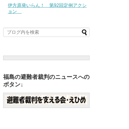
伊方原発いらん！ 第92回定例アクシ
ョン
福島の避難者裁判のニュースへの
ボタン↓