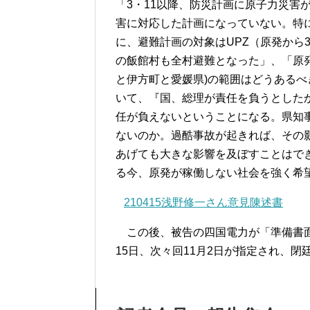
「3・11以降、防災計画に原子力災害
害に対応した計画になっていない。特
に、避難計画の対象はUPZ（原発から
の飯館村も全村避難となった」、「原
と伊方町と愛媛県)の範囲はどうあるべ
いて、『国、総理が責任を負うとした
任が負えないということになる。県知
ないのか。過酷事故が起きれば、その
あげても大きな影響を及ぼすことはで
る今、原発が稼働しない社会を強く希
210415浅野修一さん意見陳述書
この後、被告の四国電力が「準備書面
15日、次々回11月2日が指定され、