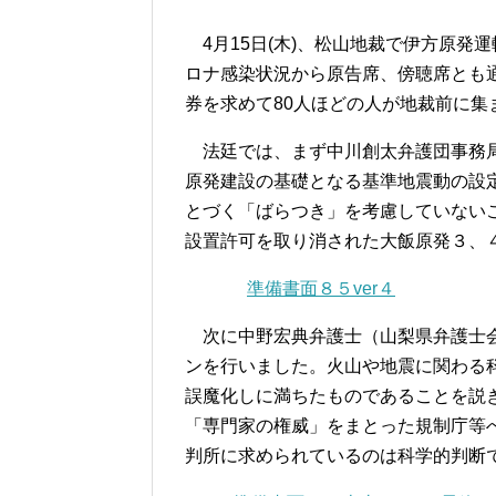
4月15日(木)、松山地裁で伊方原発
ロナ感染状況から原告席、傍聴席とも
券を求めて80人ほどの人が地裁前に集
法廷では、まず中川創太弁護団事務局
原発建設の基礎となる基準地震動の設
とづく「ばらつき」を考慮していない
設置許可を取り消された大飯原発３、
準備書面８５ver４
次に中野宏典弁護士（山梨県弁護士会
ンを行いました。火山や地震に関わる
誤魔化しに満ちたものであることを説
「専門家の権威」をまとった規制庁等
判所に求められているのは科学的判断