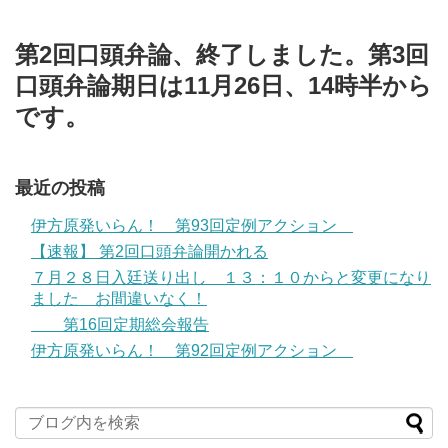
第2回口頭弁論、終了しました。第3回
口頭弁論期日は11月26日、14時半から
です。
最近の投稿
伊方原発いらん！ 第93回定例アクション
【速報】 第2回口頭弁論開かれる
７月２８日入廷送り出し １３：１０からと変更になり
ました お間違いなく！
第16回定期総会報告
伊方原発いらん！ 第92回定例アクション