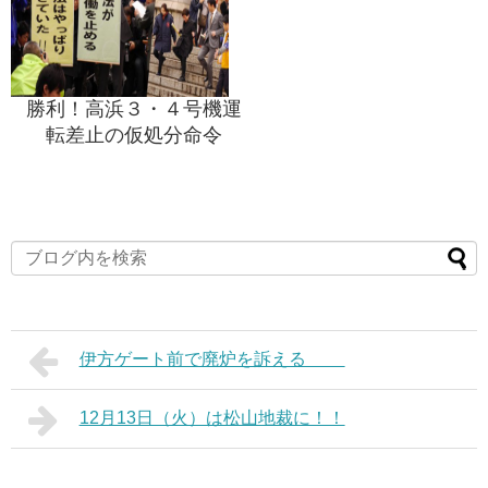
勝利！高浜３・４号機運
転差止の仮処分命令
伊方ゲート前で廃炉を訴える
12月13日（火）は松山地裁に！！