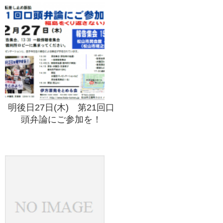
明後日27日(木) 第21回口
頭弁論にご参加を！