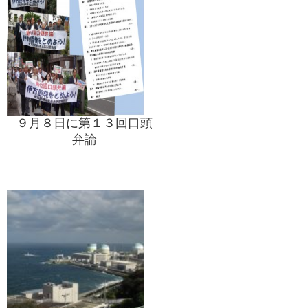
９月８日に第１３回口頭
弁論