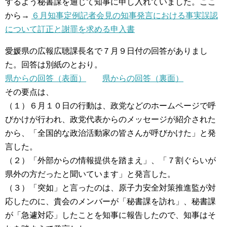
するよう秘書課を通じて知事に申し入れていました。ここ
から→
６月知事定例記者会見の知事発言における事実誤認
について訂正と謝罪を求める申入書
愛媛県の広報広聴課長名で７月９日付の回答がありまし
た。回答は別紙のとおり。
県からの回答（表面）
県からの回答（裏面）
その要点は、
（１）６月１０日の行動は、政党などのホームページで呼
びかけが行われ、政党代表からのメッセージが紹介された
から、「全国的な政治活動家の皆さんが呼びかけた」と発
言した。
（２）「外部からの情報提供を踏まえ」、「７割ぐらいが
県外の方だったと聞いています」と発言した。
（３）「突如」と言ったのは、原子力安全対策推進監が対
応したのに、貴会のメンバーが「秘書課を訪れ」、秘書課
が「急遽対応」したことを知事に報告したので、知事はそ