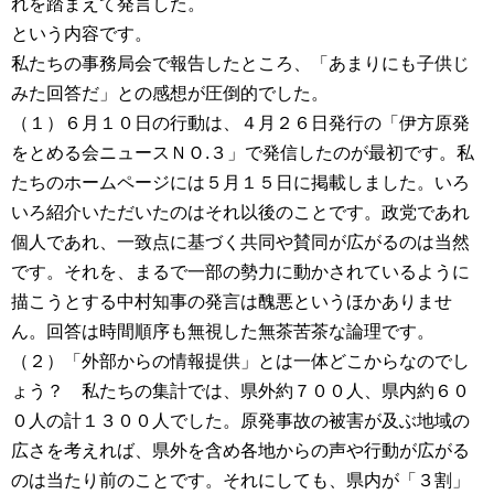
れを踏まえて発言した。
という内容です。
私たちの事務局会で報告したところ、「あまりにも子供じ
みた回答だ」との感想が圧倒的でした。
（１）６月１０日の行動は、４月２６日発行の「伊方原発
をとめる会ニュースＮＯ.３」で発信したのが最初です。私
たちのホームページには５月１５日に掲載しました。いろ
いろ紹介いただいたのはそれ以後のことです。政党であれ
個人であれ、一致点に基づく共同や賛同が広がるのは当然
です。それを、まるで一部の勢力に動かされているように
描こうとする中村知事の発言は醜悪というほかありませ
ん。回答は時間順序も無視した無茶苦茶な論理です。
（２）「外部からの情報提供」とは一体どこからなのでし
ょう？ 私たちの集計では、県外約７００人、県内約６０
０人の計１３００人でした。原発事故の被害が及ぶ地域の
広さを考えれば、県外を含め各地からの声や行動が広がる
のは当たり前のことです。それにしても、県内が「３割」