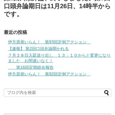
口頭弁論期日は11月26日、14時半から
です。
最近の投稿
伊方原発いらん！ 第93回定例アクション
【速報】 第2回口頭弁論開かれる
７月２８日入廷送り出し １３：１０からと変更になり
ました お間違いなく！
第16回定期総会報告
伊方原発いらん！ 第92回定例アクション