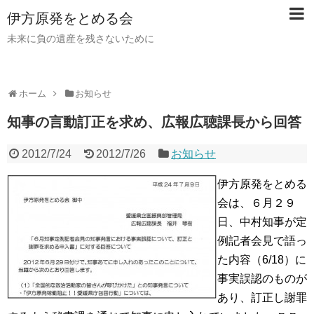
伊方原発をとめる会
未来に負の遺産を残さないために
ホーム
お知らせ
知事の言動訂正を求め、広報広聴課長から回答
2012/7/24
2012/7/26
お知らせ
伊方原発をとめる
会は、６月２９
日、中村知事が定
例記者会見で語っ
た内容（6/18）に
事実誤認のものが
あり、訂正し謝罪