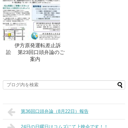
伊方原発運転差止訴
訟 第23回口頭弁論のご
案内
第36回口頭弁論（8月22日）報告
24日の日曜日はコムズにて上映会です！！