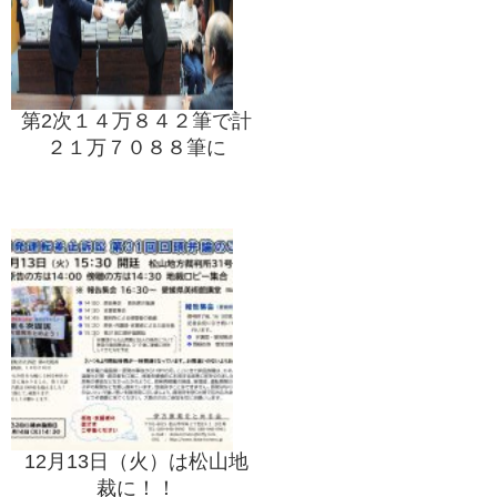
第2次１４万８４２筆で計
２１万７０８８筆に
12月13日（火）は松山地
裁に！！