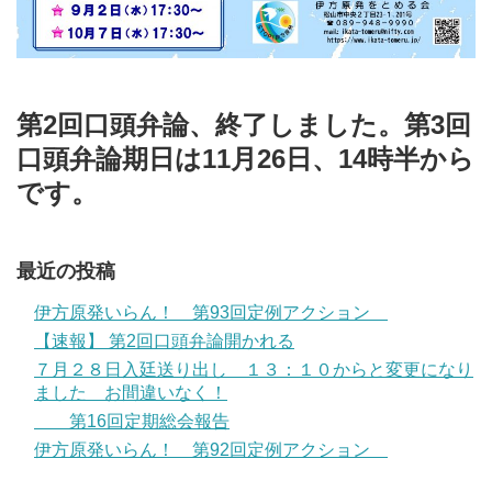
第2回口頭弁論、終了しました。第3回
口頭弁論期日は11月26日、14時半から
です。
最近の投稿
伊方原発いらん！ 第93回定例アクション
【速報】 第2回口頭弁論開かれる
７月２８日入廷送り出し １３：１０からと変更になり
ました お間違いなく！
第16回定期総会報告
伊方原発いらん！ 第92回定例アクション