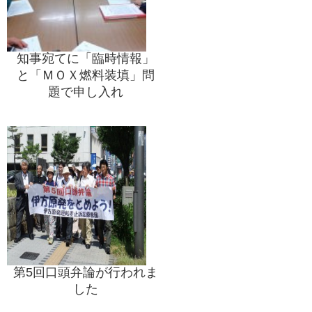
知事宛てに「臨時情報」
と「ＭＯＸ燃料装填」問
題で申し入れ
第5回口頭弁論が行われま
した