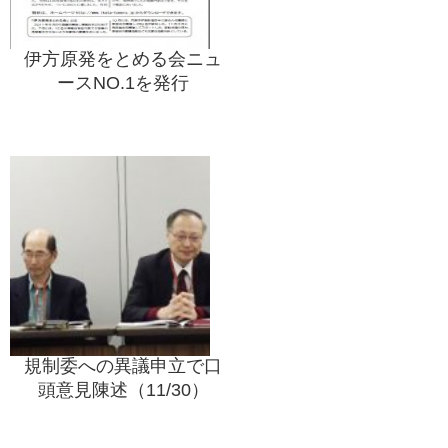
伊方原発をとめる会ニュ
ースNO.1を発行
規制委への異議申立で口
頭意見陳述（11/30）