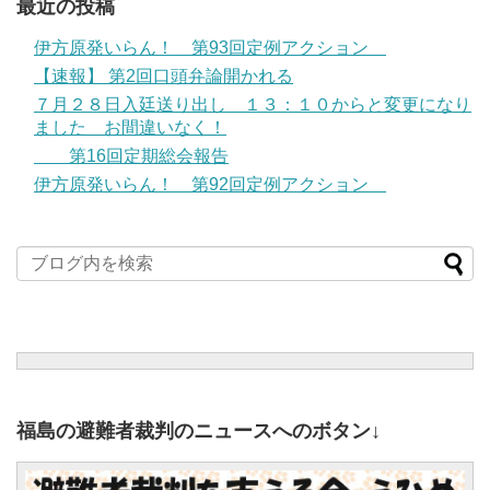
最近の投稿
伊方原発いらん！ 第93回定例アクション
【速報】 第2回口頭弁論開かれる
７月２８日入廷送り出し １３：１０からと変更になり
ました お間違いなく！
第16回定期総会報告
伊方原発いらん！ 第92回定例アクション
福島の避難者裁判のニュースへのボタン↓