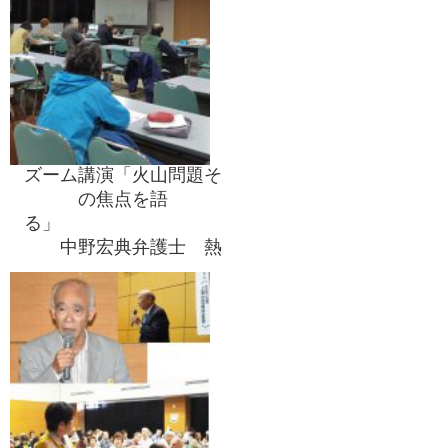
ズーム講演「火山問題そ
の焦点を語
る」
中野宏典弁護士 熱
弁をふるう