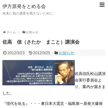
伊方原発をとめる会
未来に負の遺産を残さないために
ホーム
お知らせ
佐高 信（さたか まこと）講演会
2012/3/23
2012/3/25
お知らせ
佐高信氏松山講演
会実行委員会よ
り、案内が届きま
した。
『現代を叱る』・・・東日本大震災・福島第一原発大爆発