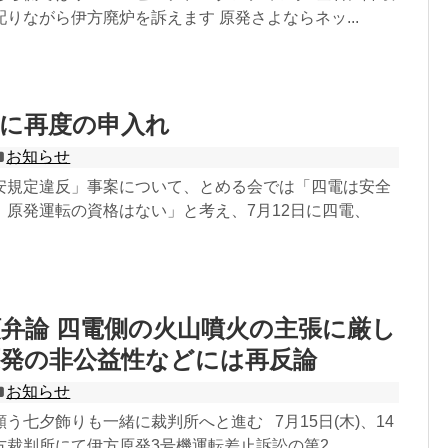
りながら伊方廃炉を訴えます 原発さよならネッ...
会に再度の申入れ
お知らせ
安規定違反」事案について、とめる会では「四電は安全
、原発運転の資格はない」と考え、7月12日に四電、
頭弁論 四電側の火山噴火の主張に厳し
原発の非公益性などには再反論
お知らせ
う七夕飾りも一緒に裁判所へと進む 7月15日(木)、14
裁判所にて伊方原発3号機運転差止訴訟の第2...