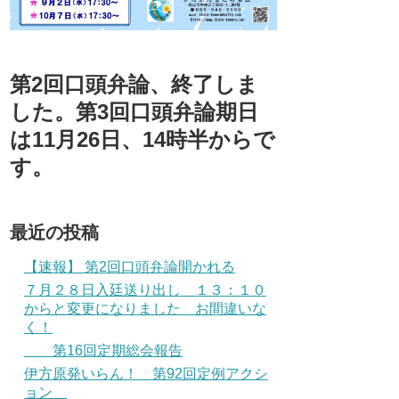
第2回口頭弁論、終了しま
した。第3回口頭弁論期日
は11月26日、14時半からで
す。
最近の投稿
【速報】 第2回口頭弁論開かれる
７月２８日入廷送り出し １３：１０
からと変更になりました お間違いな
く！
第16回定期総会報告
伊方原発いらん！ 第92回定例アクシ
ョン