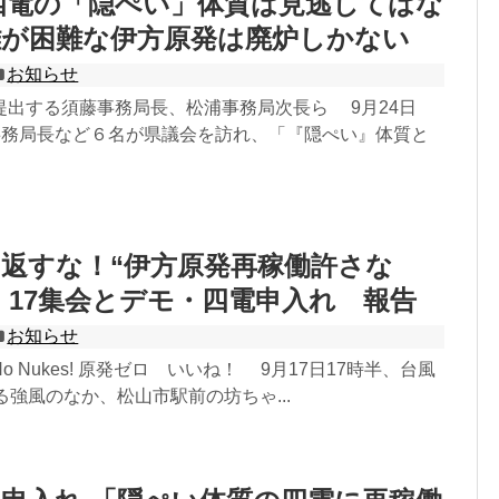
の「隠ぺい」体質は見逃してはな
難が困難な伊方原発は廃炉しかない
お知らせ
提出する須藤事務局長、松浦事務局次長ら 9月24日
男事務局長など６名が県議会を訪れ、「『隠ぺい』体質と
返すな！“伊方原発再稼働許さな
・17集会とデモ・四電申入れ 報告
お知らせ
 Nukes! 原発ゼロ いいね！ 9月17日17時半、台風
る強風のなか、松山市駅前の坊ちゃ...