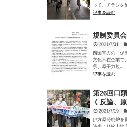
って、チラシを配
記事を読む
規制委員
2021/7/31
四国電力の「保
文化不在企業で
県、原子力規...
記事を読む
第26回口
く反論、
2021/7/19
伊方原発廃炉を願
時半より松山地方