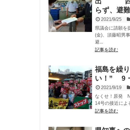
出 四電
らず、避
2021/9/25
県議会に請願を
(金)、須藤昭
避...
記事を読む
福島を繰り
い！” 9
2021/9/19
なくせ！原発 No
14号の接近によ
記事を読む