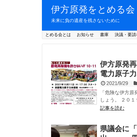
伊方原発をとめる会
未来に負の遺産を残さないために
とめる会とは
お知らせ
書庫
決議・要請
伊方原発再
電力原子
2021/9/29
「危険な伊方原
しょう。 ２０１
記事を読む
県議会に