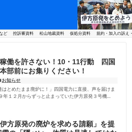
など
控訴審資料
松山地裁資料
仮処分資料
規約・加入の訴え
稼働を許さない！10・11行動 四国
力本部前にお集りください！
お知らせ
発はとめたまま廃炉に！」四国電力に直接、声を届けま
９年１２月からずっと止まっていた伊方原発３号機...
「伊方原発の廃炉を求める請願」を提