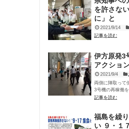
県知事への
を許さな
に」と
2021/9/14
記事を読む
伊方原発3
アクショ
2021/9/4
両側に陣取って伊
3号機の再稼働を
記事を読む
福島を繰り
い ９・１