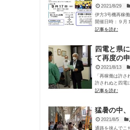
2021/8/29
伊方3号機再
開催日時：９月
記事を読む
四電と県
て再度の
2021/8/13
「再稼働は許さ
許されぬと四電に
記事を読む
猛暑の中、
2021/8/5
通路を挟んでこ