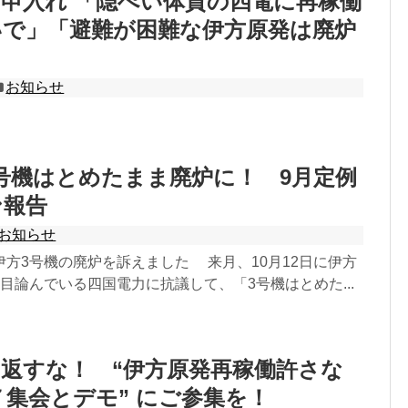
申入れ 「隠ぺい体質の四電に再稼働
いで」「避難が困難な伊方原発は廃炉
お知らせ
号機はとめたまま廃炉に！ 9月定例
ン報告
お知らせ
方3号機の廃炉を訴えました 来月、10月12日に伊方
目論んでいる四国電力に抗議して、「3号機はとめた...
返すな！ “伊方原発再稼働許さな
７集会とデモ” にご参集を！