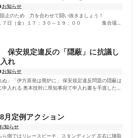
お知らせ
稼働阻止のため 力を合わせて闘い抜きましょう！
１７日（金）１７：３０～１９：００ 集合場...
に 保安規定違反の「隠蔽」に抗議し
申入れ
お知らせ
れぬ」「伊方原発は廃炉に」 保安規定違反問題の隠蔽は
申入れる 奥本技幹に県知事宛て申入れ書を手渡した...
8月定例アクション
お知らせ
ちら側ではリレースピーチ、スタンディング 左右に陣取