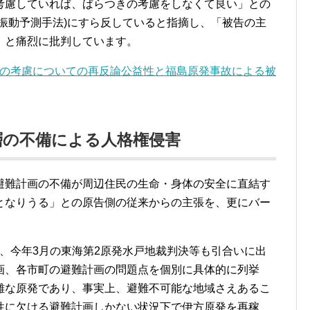
考慮していれば、ばらつきの考慮をしなくて良い」との
振動予測手法)にすら反していると指摘し、「被告の主
」と痛烈に批判しています。
の考慮についての再反論公益性と福島原発事故による被
5層の不備による人格権侵害
難計画の不備が周辺住民の生命・身体の安全に直結す
となりうる」との原告側の従来からの主張を、更にバー
今年3月の東海第2原発水戸地裁判決等も引合いに出
画、各市町の避難計画の問題点を個別に具体的に列挙
難な原発であり、事実上、避難不可能な地域さえあるこ
性に欠ける避難計画しかない状況下で伊方原発を再稼