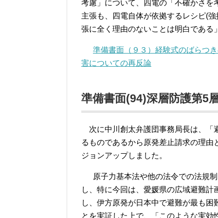
考慮」について、四電の「不確かさを
主張も、四電自体が依拠するレシピ(強
張に全く理由のないことは明白である
準備書面（９３）経験式のばらつき
害についての再反論
準備書面(94)深層防護第
次に中川創太弁護団事務局長は、「避
るものであるから原発差止請求の理由
ジョンアップしました。
原子力基本法や他の法令での法規制、
し、特に今回は、愛媛県の広域避難計
し、伊方原発が日本中で避難が最も困
とを実証した上で、「このような実効