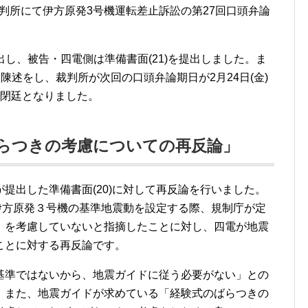
裁判所にて伊方原発3号機運転差止訴訟の第27回口頭弁論
提出し、被告・四電側は準備書面(21)を提出しました。ま
陳述をし、裁判所が次回の口頭弁論期日が2月24日(金)
で閉廷となりました。
のばらつきの考慮についての再反論」
出した準備書面(20)に対して再反論を行いました。
、伊方原発３号機の基準地震動を設定する際、規制庁が定
」を考慮していないと指摘したことに対し、四電が地震
ことに対する再反論です。
準ではないから、地震ガイドに従う必要がない」との
、また、地震ガイドが求めている「経験式のばらつきの