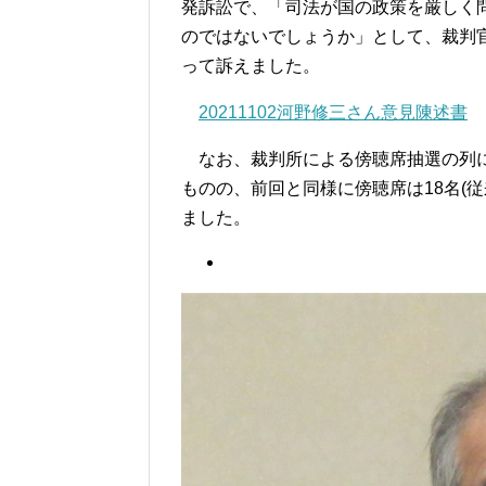
発訴訟で、「司法が国の政策を厳しく
のではないでしょうか」として、裁判
って訴えました。
20211102河野修三さん意見陳述書
なお、裁判所による傍聴席抽選の列に
ものの、前回と同様に傍聴席は18名(従来
ました。