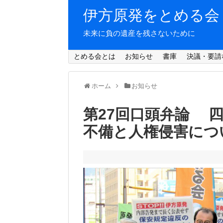
伊方原発をとめる会
未来に負の遺産を残さないために
とめる会とは
お知らせ
書庫
決議・要請
ホーム
お知らせ
第27回口頭弁論 
不備と人権侵害につ