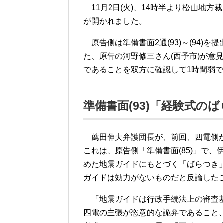
11月2日(火)、14時半より松山地方
が開かれました。
原告側は準備書面2通(93)～(94)を
た、原告の河野修三さん(西予市)が意見
であることを双方に確認して1時間弱
準備書面(93)「経験式
薦田伸夫弁護団長が、前回、四電側が提
これは、原告側「準備書面(85)」で
めた地震ガイドにもとづく「ばらつき
ガイドは効力がないものだと反論した
「地震ガイドは行政手続法上の審査基
四電の主張が恣意的な詭弁であること