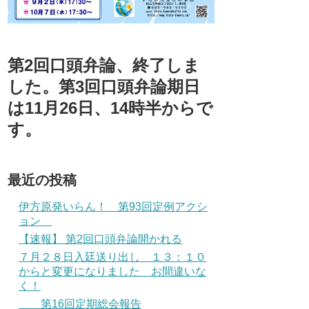
第2回口頭弁論、終了しま
した。第3回口頭弁論期日
は11月26日、14時半からで
す。
最近の投稿
伊方原発いらん！ 第93回定例アクシ
ョン
【速報】 第2回口頭弁論開かれる
７月２８日入廷送り出し １３：１０
からと変更になりました お間違いな
く！
第16回定期総会報告