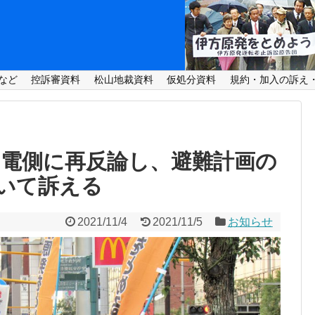
など
控訴審資料
松山地裁資料
仮処分資料
規約・加入の訴え
四電側に再反論し、避難計画の
いて訴える
2021/11/4
2021/11/5
お知らせ