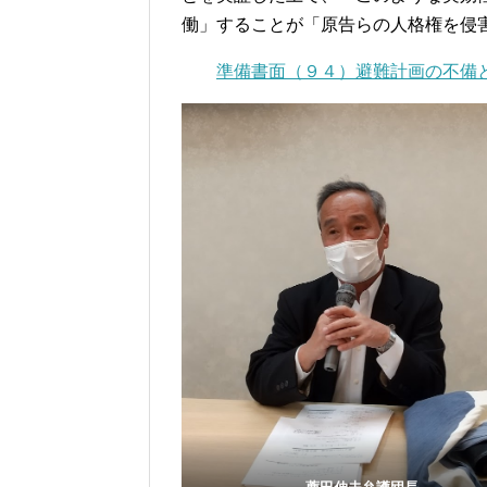
働」することが「原告らの人格権を侵
準備書面（９４）避難計画の不