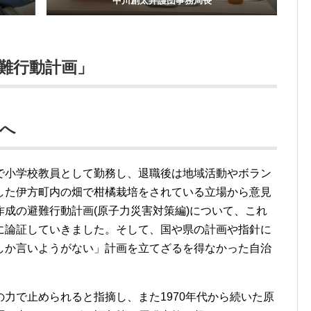
中川創太弁護団事務局長
難行動計画」
へ
で小学校教員として勤務し、退職後は地域活動やボラン
した伊方町内の畑で柑橘栽培をされている立場から意見
成の避難行動計画(原子力災害対策編)について、これ
に論証していきました。そして、国や県の計画や指針に
しか言いようがない」計画を立てざるを得なかった自治
力で止められると指摘し、また1970年代から続いた原