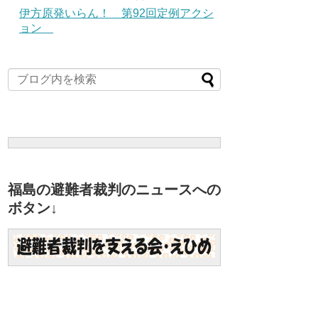
伊方原発いらん！ 第92回定例アクシ
ョン
福島の避難者裁判のニュースへの
ボタン↓