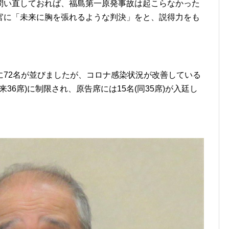
問い直しておれば、福島第一原発事故は起こらなかった
官に「未来に胸を張れるような判決」をと、説得力をも
72名が並びましたが、コロナ感染状況が改善している
36席)に制限され、原告席には15名(同35席)が入廷し