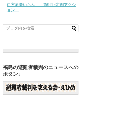
伊方原発いらん！ 第92回定例アクシ
ョン
福島の避難者裁判のニュースへの
ボタン↓