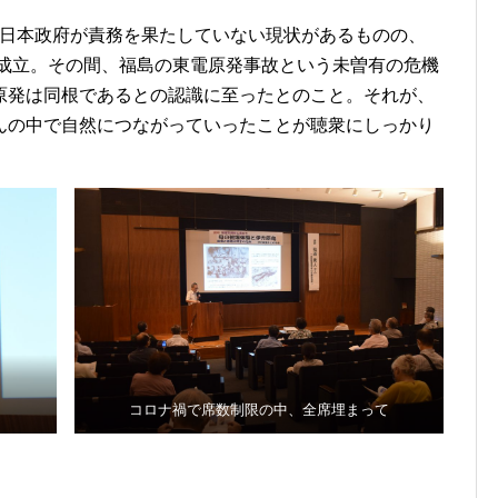
日本政府が責務を果たしていない現状があるものの、
が成立。その間、福島の東電原発事故という未曽有の危機
原発は同根であるとの認識に至ったとのこと。それが、
んの中で自然につながっていったことが聴衆にしっかり
コロナ禍で席数制限の中、全席埋まって