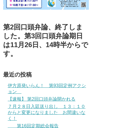
第2回口頭弁論、終了しま
した。第3回口頭弁論期日
は11月26日、14時半からで
す。
最近の投稿
伊方原発いらん！ 第93回定例アクシ
ョン
【速報】 第2回口頭弁論開かれる
７月２８日入廷送り出し １３：１０
からと変更になりました お間違いな
く！
第16回定期総会報告