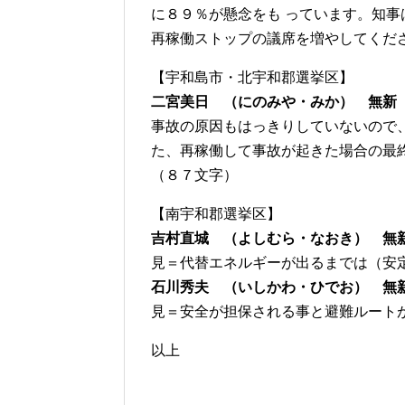
に８９％が懸念をも っています。知
再稼働ストップの議席を増やしてくだ
【宇和島市・北宇和郡選挙区】
二宮美日 （にのみや・みか） 無新
事故の原因もはっきりしていないので
た、再稼働して事故が起きた場合の最
（８７文字）
【南宇和郡選挙区】
吉村直城 （よしむら・なおき） 無
見＝代替エネルギーが出るまでは（安
石川秀夫 （いしかわ・ひでお） 無
見＝安全が担保される事と避難ルート
以上