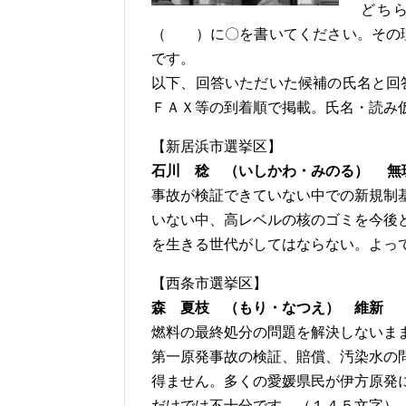
どち
（ ）に〇を書いてください。その
です。
以下、回答いただいた候補の氏名と回
ＦＡＸ等の到着順で掲載。氏名・読み
【新居浜市選挙区】
石川 稔 （いしかわ・みのる） 無
事故が検証できていない中での新規制
いない中、高レベルの核のゴミを今後
を生きる世代がしてはならない。よっ
【西条市選挙区】
森 夏枝 （もり・なつえ） 維新 
燃料の最終処分の問題を解決しないま
第一原発事故の検証、賠償、汚染水の
得ません。多くの愛媛県民が伊方原発
だけでは不十分です。（１４５文字）