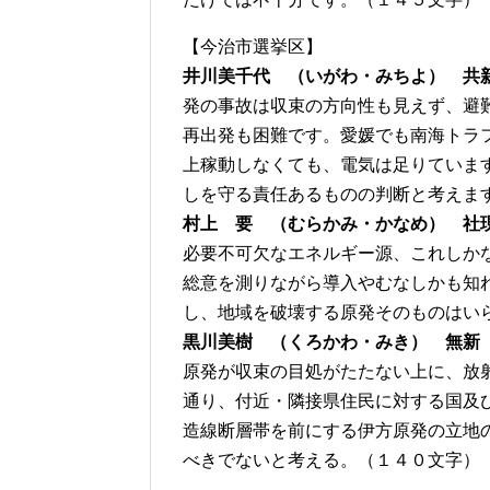
【今治市選挙区】
井川美千代 （いがわ・みちよ） 共
発の事故は収束の方向性も見えず、避
再出発も困難です。愛媛でも南海トラ
上稼動しなくても、電気は足りていま
しを守る責任あるものの判断と考えま
村上 要 （むらかみ・かなめ） 社
必要不可欠なエネルギー源、これしか
総意を測りながら導入やむなしかも知
し、地域を破壊する原発そのものはい
黒川美樹 （くろかわ・みき） 無新
原発が収束の目処がたたない上に、放
通り、付近・隣接県住民に対する国及
造線断層帯を前にする伊方原発の立地
べきでないと考える。（１４０文字）