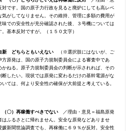
反対です。国の原子力行政を見ると廃炉にしても高レベ
な気がしてなりません。その維持、管理に多額の費用が
意味での安全性が充分確認された後、３号機については
す。基本反対ですが。（１５０文字）
自新 どちらともいえない
（※選択肢にはないが、ご
伊方原発は、国の原子力規制委員会による審査中であ
めかねる。原子力規制委員会の判断が示されれば、その
判断したい。現状では原発に変わるだけの基幹電源がな
ついては、何より安全性の確保が大前提と考えている。
 （〇）再稼働すべきでない
／理由・意見＝福島原発
者はふるさとに帰れません。安全な原発などありませ
愛媛新聞世論調査でも、再稼働に６９％が反対。安全性