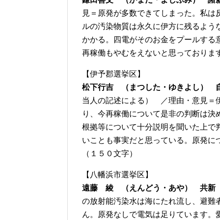
見＝原発が多数できてしまった。私は
ルの汚染物質は永久に伊方に残るよう
かかる。四電がそのお金をプールする
再稼働もやむをえないと思っておりま
【伊予郡選挙区】
松下行吉 （まつした・ゆきよし） 
当人の記述による） ／理由・意見＝
り、今再稼働について是非の判断は決
根拠等について十分説明を聞いた上で
いことも事実だと思っている。原発に
（１５０文字）
【八幡浜市選挙区】
遠藤 綾 （えんどう・あや） 共新
の放射能汚染水は海にたれ流し、避難
ん。原発なしで電気は足りています。