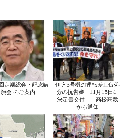
1回定期総会・記念講
伊方3号機の運転差止仮処
演会 のご案内
分の抗告審 11月15日に
決定書交付 高松高裁
から通知