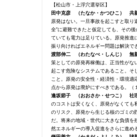
【松山市・上浮穴選挙区】
田中克彦 （たなか・かつひこ） 共
原発はない。一旦事故を起こすと取り
全”に避難できたと仮定しても、その
ていても電力は足りている。原発推進
振り向ければエネルギー問題は解決で
渡部伸二 （わたなべ・しんじ） 無
策としての原発再稼働は、正当性がな
起こす危険なシステムであること。そ
こと。原発の安全性・経済性・環境適
点から原発は廃炉にすべきである。（
逢坂節子 （おおさか・せつこ） 社
のコストは安くなく、原発がなくても
のリスク、原発から生じる核のゴミの
だ。将来の地域・世代に大きな負債を
然エネルギーの導入促進をさらに進め
鎌田善文 （かまだ・よしふみ） 諸