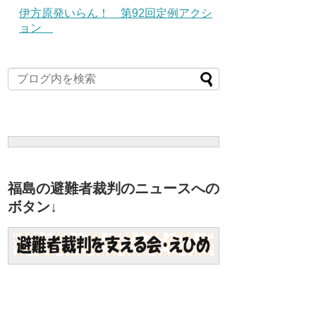
伊方原発いらん！ 第92回定例アクシ
ョン
福島の避難者裁判のニュースへの
ボタン↓