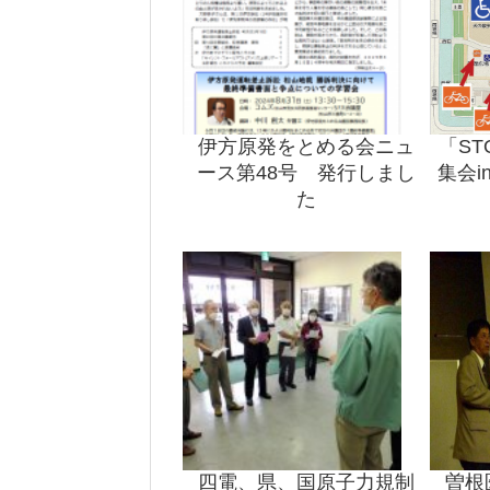
伊方原発をとめる会ニュ
「S
ース第48号 発行しまし
集会
た
四電、県、国原子力規制
曽根