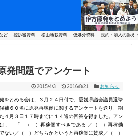
など
控訴審資料
松山地裁資料
仮処分資料
規約・加入の訴え
原発問題でアンケート
2015/4/3
2016/8/21
お知らせ
発をとめる会は、３月２４日付で、愛媛県議会議員選挙
候補６０名に原発再稼働に関するアンケートを送り、期
た４月３日１７時までに１４通の回答を得ました。アン
は、 「 （ ）再稼働すべきである ／（ ）再稼働
でない／（ ）どちらかというと再稼働に賛成／（ ）