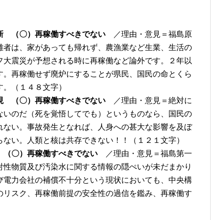
新 （〇）再稼働すべきでない
／理由・意見＝福島原
難者は、家があっても帰れず、農漁業など生業、生活の
フ大震災が予想される時に再稼働など論外です。２年以
す。再稼働せず廃炉にすることが県民、国民の命とくら
す。（１４８文字）
現 （〇）再稼働すべきでない
／理由・意見＝絶対に
ないのだ（死を覚悟してでも）というものなら、国民の
れない。事故発生となれば、人身への甚大な影響を及ぼ
らない。人類と核は共存できない！！（１２１文字）
 （〇）再稼働すべきでない
／理由・意見＝福島第一
射性物質及び汚染水に関する情報の隠ぺいが未だまかり
び電力会社の補償不十分という現状においても、中央構
のリスク、再稼働前提の安全性の過信を鑑み、再稼働す