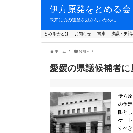
伊方原発をとめる会
未来に負の遺産を残さないために
とめる会とは
お知らせ
書庫
決議・要請
ホーム
お知らせ
愛媛の県議候補者に
伊方原
の予定
限とし
ケート
すべき