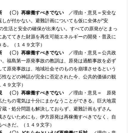
新 （〇）再稼働すべきでない
／理由・意見＝安全な
返しが付かない。避難計画についても仮に全体が“安
後の生活と安全の確保が出来ない。すべての原発がとまっ
にあててきた財源を再生可能エネルギーの開発・普及に
きる。（１４９文字）
新 （〇）再稼働すべきでない
／理由・意見＝公共政
い。福島第一原発事故の教訓は、原発は過酷事故を必ず
して原発事故は、地域社会そのものを崩壊させるという
応性などの神話が完全に否定された今、公共的価値の観
１４９文字）
現 （〇）再稼働すべきでない
／理由・意見＝ 原発
私たちの電気は十分にまかなうことができる。巨大地震
貯蔵・処分問題も解決しておらず、避難計画もずさん
残さないためにも、伊方原発は再稼働すべきでなく、自
るべきだ。（１４９文字）
新 （〇）どちらかといえば再稼働に反対
／理由・意