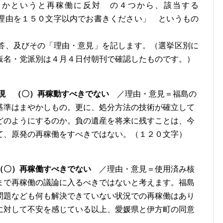
らかというと再稼働に反対 の４つから、該当する
理由を１５０文字以内でお書きください」 というもの
答、及びその「理由・意見」を記します。（選挙区別に
仮名・党派別は４月４日付朝刊で確認したものです。）
現 （〇）再稼動すべきでない
／理由・意見＝福島の
基準はまやかしもの。更に、処分方法の技術が確立して
どのようにするのか。負の遺産を将来に残すことは、今
て、原発の再稼働をすべきではない。（１２０文字）
（〇）再稼働すべきでない
／理由・意見＝使用済み核
まで再稼働の議論に入るべきではないと考えます。福島
問題なども何も解決できていない状況での再稼働はあり
に対して不安を感じている以上、愛媛県と伊方町の同意