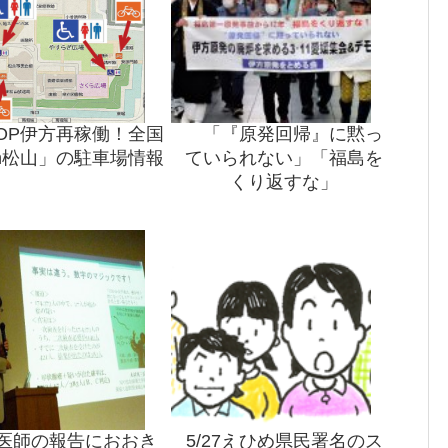
TOP伊方再稼働！全国
「『原発回帰』に黙っ
in松山」の駐車場情報
ていられない」「福島を
くり返すな」
医師の報告におおき
5/27えひめ県民署名のス