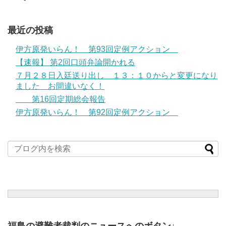
最近の投稿
伊方原発いらん！ 第93回定例アクション
【速報】 第2回口頭弁論開かれる
７月２８日入廷送り出し １３：１０からと変更になり
ました お間違いなく！
第16回定期総会報告
伊方原発いらん！ 第92回定例アクション
福島の避難者裁判のニュースへのボタン↓