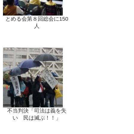
とめる会第８回総会に150
人
不当判決「司法は義を失
い 民は滅ぶ！！」