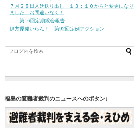
７月２８日入廷送り出し １３：１０からと変更になり
ました お間違いなく！
第16回定期総会報告
伊方原発いらん！ 第92回定例アクション
福島の避難者裁判のニュースへのボタン↓