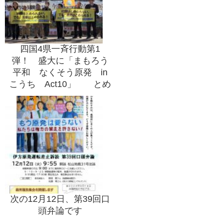
四国4県一斉行動第1
弾！ 盛大に「まもろう
平和 なくそう原発 in
こうち Act10」 とめ
る会事務局も参加！
次の12月12日、第39回口
頭弁論です