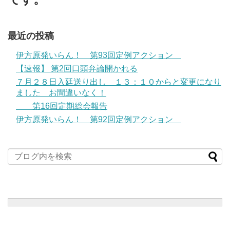
最近の投稿
伊方原発いらん！ 第93回定例アクション
【速報】 第2回口頭弁論開かれる
７月２８日入廷送り出し １３：１０からと変更になり
ました お間違いなく！
第16回定期総会報告
伊方原発いらん！ 第92回定例アクション