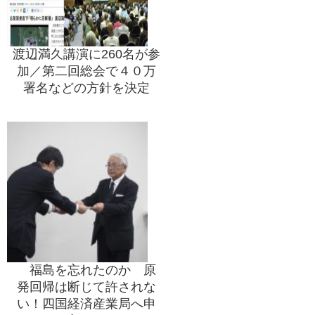
渡辺満久講演に260名が参
加／第二回総会で４０万
署名などの方針を決定
福島を忘れたのか 原
発回帰は断じて許されな
い！四国経済産業局へ申