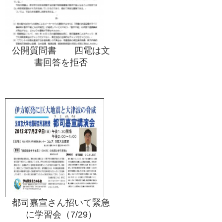
公開質問書 四電は文
書回答を拒否
都司嘉宣さん招いて緊急
に学習会（7/29）