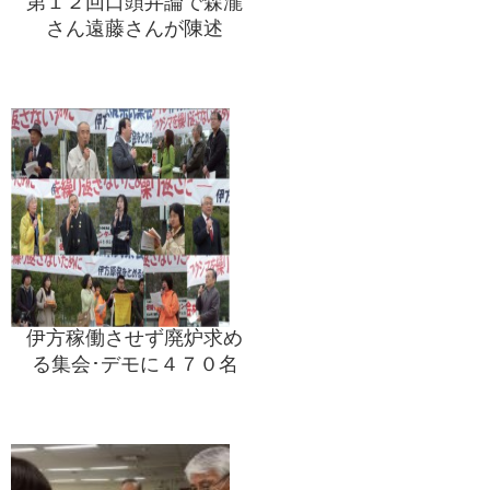
第１２回口頭弁論で森瀧
さん遠藤さんが陳述
伊方稼働させず廃炉求め
る集会･デモに４７０名