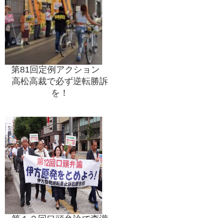
第81回定例アクション
高松高裁で必ず逆転勝訴
を！