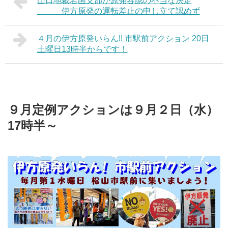
山口地裁岩国支部が原発容認の不当な決定
伊方原発の運転差止の申し立て認めず
４月の伊方原発いらん!! 市駅前アクション 20日
土曜日13時半からです！
９月定例アクションは９月２日（水）
17時半～