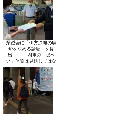
県議会に「伊方原発の廃
炉を求める請願」を提
出 四電の「隠ぺ
い」体質は見逃してはな
らず、避難が困難な伊方
原発は廃炉しかない