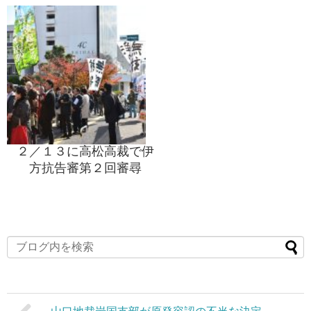
２／１３に高松高裁で伊
方抗告審第２回審尋