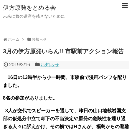
伊方原発をとめる会
未来に負の遺産を残さないために
ホーム
お知らせ
3月の伊方原発いらん!! 市駅前アクション報告
2019/3/16
お知らせ
16
日の13
時半から小一時間、市駅前で漫画パンフを配り
ました。
8
名の参加がありました。
3
人が交代でスピーカーを通して、昨日の山口地裁岩国支
部の仮処分申立て却下
の不当決定や原発の危険性を
通り過
ぎる人々に訴えかけ、その横ではH
さんが、福島からの避難