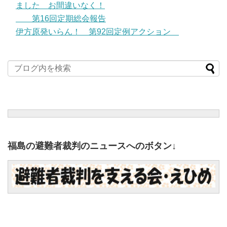
ました お間違いなく！
第16回定期総会報告
伊方原発いらん！ 第92回定例アクション
福島の避難者裁判のニュースへのボタン↓