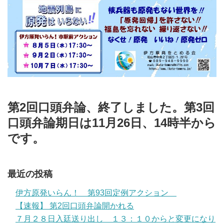
第2回口頭弁論、終了しました。第3回
口頭弁論期日は11月26日、14時半から
です。
最近の投稿
伊方原発いらん！ 第93回定例アクション
【速報】 第2回口頭弁論開かれる
７月２８日入廷送り出し １３：１０からと変更になり