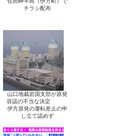
佐田岬半島（伊方町）で
チラシ配布
山口地裁岩国支部が原発
容認の不当な決定
伊方原発の運転差止の申
し立て認めず