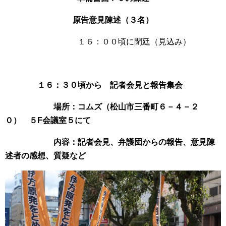
原告意見陳述（３名）
１６：００頃に閉廷（見込み）
１６：３０頃から 記者会見と報告集会
場所：コムズ（松山市三番町６－４－２
０） ５F会議室５にて
内容：記者会見、弁護団からの報告、意見陳
述者の感想、質疑など