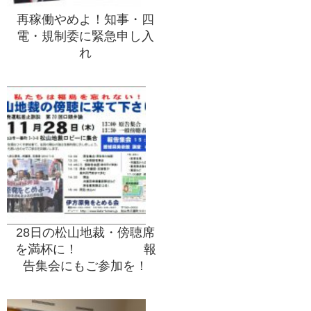
再稼働やめよ！知事・四
電・規制委に緊急申し入
れ
28日の松山地裁・傍聴席
を満杯に！ 報
告集会にもご参加を！