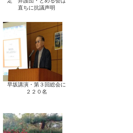
定 弁護団・とめる会は
直ちに抗議声明
早坂講演・第３回総会に
２２０名