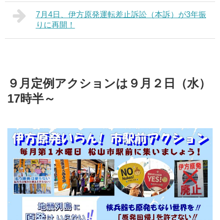
7月4日、伊方原発運転差止訴訟（本訴）が3年振
りに再開！
９月定例アクションは９月２日（水）
17時半～