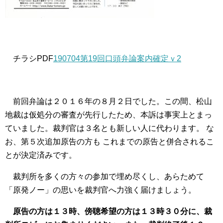
チラシPDF
190704第19回口頭弁論案内確定ｖ2
前回弁論は２０１６年の８月２日でした。この間、松山
地裁は仮処分の審査が先行したため、本訴は事実上とまっ
ていました。裁判官は３名とも新しい人に代わります。 な
お、第５次追加原告の方も これまでの原告と併合されるこ
とが決定済みです。
裁判所を多くの方々の参加で埋め尽くし、あらためて
「原発ノー」の思いを裁判官へ力強く届けましょう。
原告の方は１３時、傍聴希望の方は１３時３０分に、裁