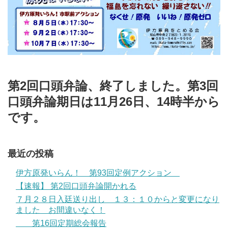
第2回口頭弁論、終了しました。第3回
口頭弁論期日は11月26日、14時半から
です。
最近の投稿
伊方原発いらん！ 第93回定例アクション
【速報】 第2回口頭弁論開かれる
７月２８日入廷送り出し １３：１０からと変更になり
ました お間違いなく！
第16回定期総会報告