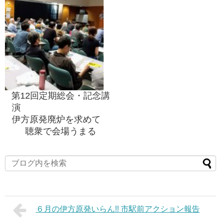
第12回定期総会・記念講
演
伊方原発廃炉を求めて
聴衆で会場うまる
６月の伊方原発いらん!! 市駅前アクション報告