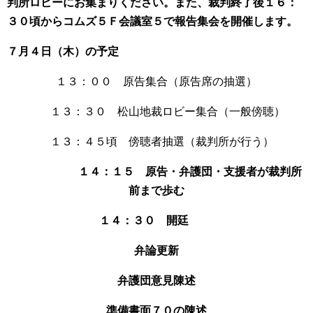
判所ロビーにお集まりください。また、裁判終了後１６：
３０頃からコムズ５Ｆ会議室５で報告集会を開催します。
７月４日（木）の予定
１３：００ 原告集合（原告席の抽選）
１３：３０ 松山地裁ロビー集合（一般傍聴）
１３：４５頃 傍聴者抽選（裁判所が行う）
１４：１５ 原告・弁護団・支援者が裁判所
前まで歩む
１４：３０ 開廷
弁論更新
弁護団意見陳述
準備書面７０の陳述