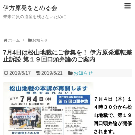
伊方原発をとめる会
未来に負の遺産を残さないために
ホーム
お知らせ
7月4日は松山地裁にご参集を！ 伊方原発運転差
止訴訟 第１９回口頭弁論のご案内
2019/6/17
2019/6/21
お知らせ
７月４日（木）１
４時３０分から松
山地裁で、第１９
回口頭弁論が開催
されます。