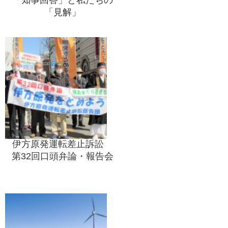
「知事回答」と私たちの
「見解」
伊方原発運転差止訴訟
第32回口頭弁論・報告会