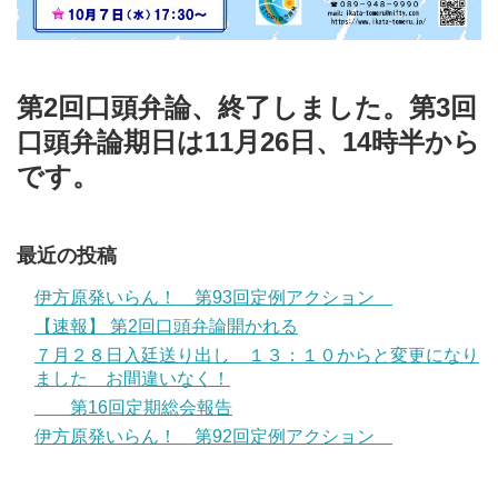
第2回口頭弁論、終了しました。第3回
口頭弁論期日は11月26日、14時半から
です。
最近の投稿
伊方原発いらん！ 第93回定例アクション
【速報】 第2回口頭弁論開かれる
７月２８日入廷送り出し １３：１０からと変更になり
ました お間違いなく！
第16回定期総会報告
伊方原発いらん！ 第92回定例アクション