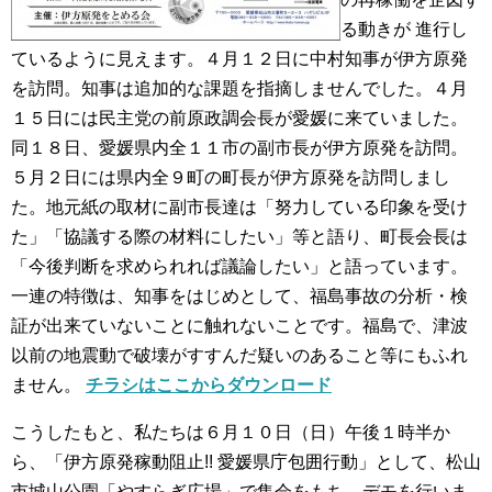
る動きが 進行し
ているように見えます。４月１２日に中村知事が伊方原発
を訪問。知事は追加的な課題を指摘しませんでした。４月
１５日には民主党の前原政調会長が愛媛に来ていました。
同１８日、愛媛県内全１１市の副市長が伊方原発を訪問。
５月２日には県内全９町の町長が伊方原発を訪問しまし
た。地元紙の取材に副市長達は「努力している印象を受け
た」「協議する際の材料にしたい」等と語り、町長会長は
「今後判断を求められれば議論したい」と語っています。
一連の特徴は、知事をはじめとして、福島事故の分析・検
証が出来ていないことに触れないことです。福島で、津波
以前の地震動で破壊がすすんだ疑いのあること等にもふれ
ません。
チラシはここからダウンロード
こうしたもと、私たちは６月１０日（日）午後１時半か
ら、「伊方原発稼動阻止!! 愛媛県庁包囲行動」として、松山
市城山公園「やすらぎ広場」で集会をもち、デモを行いま