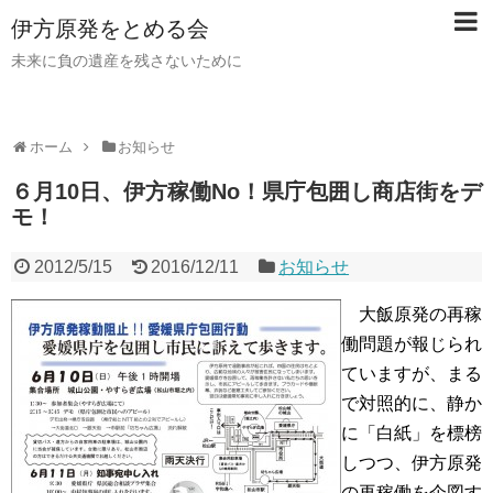
伊方原発をとめる会
未来に負の遺産を残さないために
ホーム
お知らせ
６月10日、伊方稼働No！県庁包囲し商店街をデ
モ！
2012/5/15
2016/12/11
お知らせ
大飯原発の再稼
働問題が報じられ
ていますが、まる
で対照的に、静か
に「白紙」を標榜
しつつ、伊方原発
の再稼働を企図す