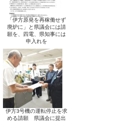
「伊方原発を再稼働せず
廃炉に」と県議会には請
願を、四電、県知事には
申入れを
伊方3号機の運転停止を求
める請願 県議会に提出