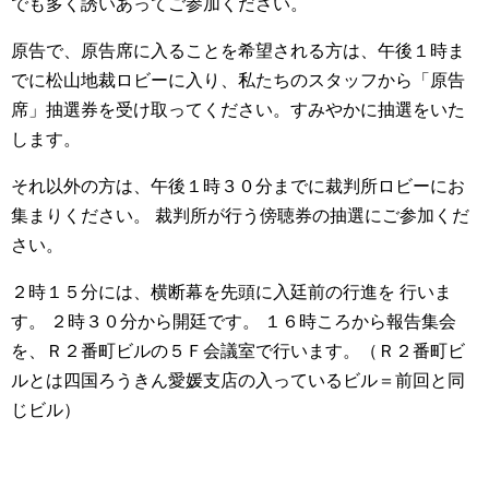
でも多く誘いあってご参加ください。
原告で、原告席に入ることを希望される方は、午後１時ま
でに松山地裁ロビーに入り、私たちのスタッフから「原告
席」抽選券を受け取ってください。すみやかに抽選をいた
します。
それ以外の方は、午後１時３０分までに裁判所ロビーにお
集まりください。 裁判所が行う傍聴券の抽選にご参加くだ
さい。
２時１５分には、横断幕を先頭に入廷前の行進を 行いま
す。 ２時３０分から開廷です。 １６時ころから報告集会
を、Ｒ２番町ビルの５Ｆ会議室で行います。（Ｒ２番町ビ
ルとは四国ろうきん愛媛支店の入っているビル＝前回と同
じビル）