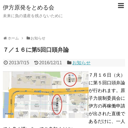
伊方原発をとめる会
未来に負の遺産を残さないために
ホーム
お知らせ
７／１６に第5回口頭弁論
2013/7/15
2016/12/11
お知らせ
７月１６日（火）
に第５回口頭弁論
が行われます。原
子力規制委員会に
伊方の再稼働申請
が出された直後で
あるだけに、一人