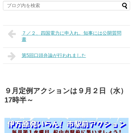
７／２、四国電力に申入れ。知事には公開質問
書
第5回口頭弁論が行われました
９月定例アクションは９月２日（水）
17時半～