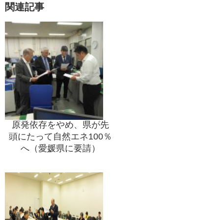
関連記事
原発依存をやめ、県が先
頭にたって自然エネ100％
へ（愛媛県に要請）