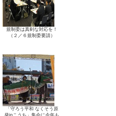
規制委は真剣な対応を！
（２／６規制委要請）
「守ろう平和 なくそう原
発inこうち」集会に今年も