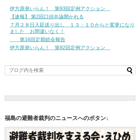
伊方原発いらん！ 第93回定例アクション
【速報】 第2回口頭弁論開かれる
７月２８日入廷送り出し １３：１０からと変更になり
ました お間違いなく！
第16回定期総会報告
伊方原発いらん！ 第92回定例アクション
福島の避難者裁判のニュースへのボタン↓