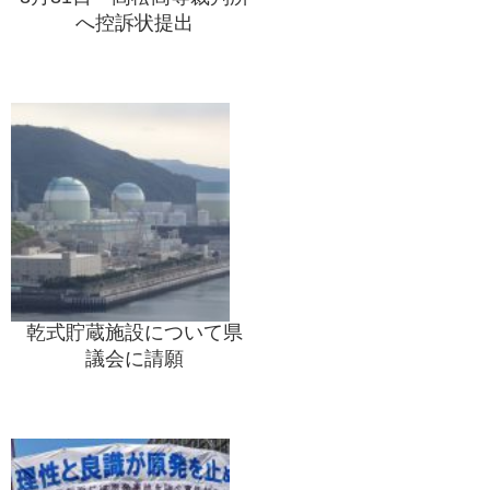
へ控訴状提出
乾式貯蔵施設について県
議会に請願