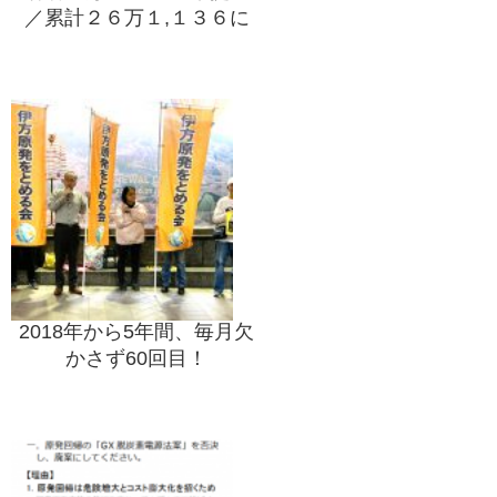
／累計２６万１,１３６に
2018年から5年間、毎月欠
かさず60回目！