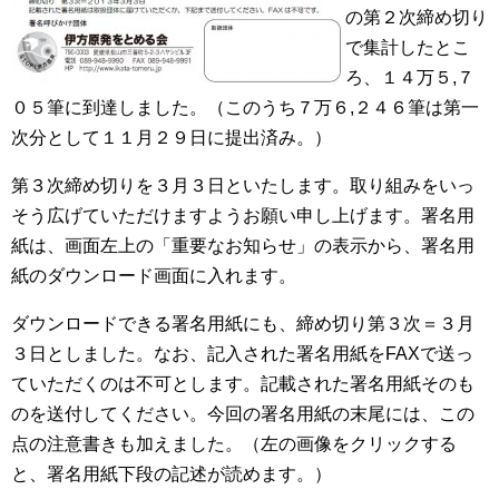
の第２次締め切り
で集計したとこ
ろ、１４万５,７
０５筆に到達しました。（このうち７万６,２４６筆は第一
次分として１１月２９日に提出済み。）
第３次締め切りを３月３日といたします。取り組みをいっ
そう広げていただけますようお願い申し上げます。署名用
紙は、画面左上の「重要なお知らせ」の表示から、署名用
紙のダウンロード画面に入れます。
ダウンロードできる署名用紙にも、締め切り第３次＝３月
３日としました。なお、記入された署名用紙をFAXで送っ
ていただくのは不可とします。記載された署名用紙そのも
のを送付してください。今回の署名用紙の末尾には、この
点の注意書きも加えました。（左の画像をクリックする
と、署名用紙下段の記述が読めます。）