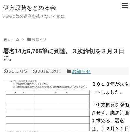
伊方原発をとめる会
未来に負の遺産を残さないために
ホーム
お知らせ
署名14万5,705筆に到達。３次締切を３月３日
に。
2013/1/2
2016/12/11
お知らせ
２０１３年がスタ
ートしました。
「伊方原発を稼働
させず、廃炉計画
を求める」署名
は、１２月３１日