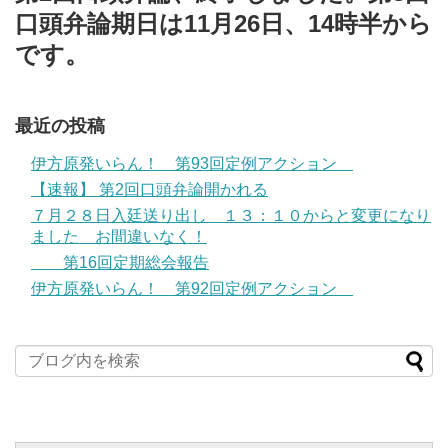
口頭弁論期日は11月26日、14時半から
です。
最近の投稿
伊方原発いらん！ 第93回定例アクション
【速報】 第2回口頭弁論開かれる
７月２８日入廷送り出し １３：１０からと変更になり
ました お間違いなく！
第16回定期総会報告
伊方原発いらん！ 第92回定例アクション