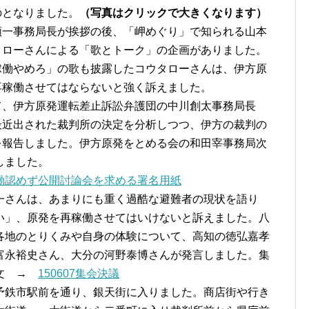
のとなりました。
（写真はクリックで大きくなります）
順一事務局長が挨拶の後、「岬めぐり」で知られる山本
タローさんによる「歌とトーク」の企画がありました。
稼働やめろ」の歌も披露したコウタローさんは、伊方原
再稼働させてはならないと強く訴えました。
て、伊方原発運転差止訴訟弁護団の中川創太事務局長
最近出された裁判所の決定を分析しつつ、伊方の裁判の
を報告しました。伊方原発をとめる会の和田宰事務局次
しました。
働認めず公開討論会を求める署名用紙
一さんは、あまりにも重く過酷な避難者の現状を語り
い」、原発を再稼働させてはいけないと訴えました。八
各地のとりくみや自身の体験について、高知の徳弘嘉孝
富永裕史さん、大分の河野泰博さんが発言しました。集
議文 →
150607集会決議
予鉄市駅前を通り、銀天街に入りました。商店街や行き