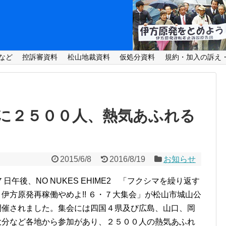
など
控訴審資料
松山地裁資料
仮処分資料
規約・加入の訴え
に２５００人、熱気あふれる
2015/6/8
2016/8/19
お知らせ
日午後、NO NUKES EHIME2 「フクシマを繰り返す
伊方原発再稼働やめよ!! ６・７大集会」が松山市城山公
開催されました。集会には四国４県及び広島、山口、岡
大分など各地から参加があり、２５００人の熱気あふれ