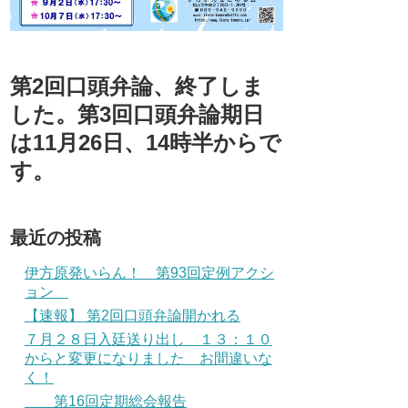
第2回口頭弁論、終了しま
した。第3回口頭弁論期日
は11月26日、14時半からで
す。
最近の投稿
伊方原発いらん！ 第93回定例アクシ
ョン
【速報】 第2回口頭弁論開かれる
７月２８日入廷送り出し １３：１０
からと変更になりました お間違いな
く！
第16回定期総会報告