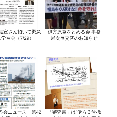
嘉宣さん招いて緊急
伊方原発をとめる会 事務
に学習会（7/29）
局次長交替のお知らせ
る会ニュース 第42
「審査書」は”伊方３号機