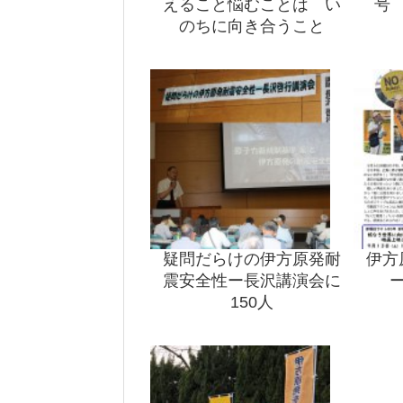
えること悩むことは い
号
のちに向き合うこと
疑問だらけの伊方原発耐
伊方
震安全性ー長沢講演会に
150人