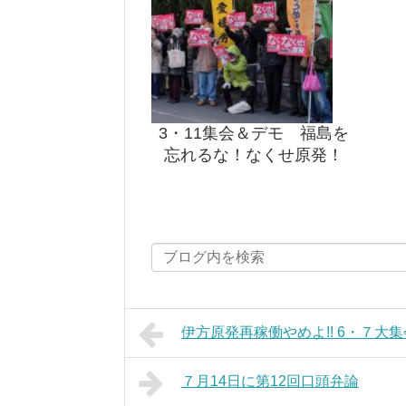
3・11集会＆デモ 福島を
忘れるな！なくせ原発！
伊方原発再稼働やめよ!! 6・７大
７月14日に第12回口頭弁論