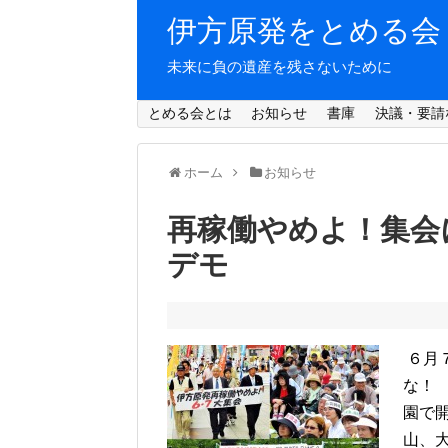
伊方原発をとめる会
未来に負の遺産を残さないために
とめる会とは
お知らせ
書庫
決議・要請
ホーム
お知らせ
再稼働やめよ！集会
デモ
６月７
な！ 
園で
山、