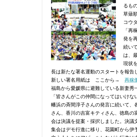
るも
草薙
コウ
「再
発を
続い
は、
現状
長は新たな署名運動のスタートを報告
新しい署名用紙は ここから→
再稼
福島から愛媛県に避難している新妻秀
「皆さんがこの仲間になってはいけな
幡浜の斉間淳子さんの発言に続いて、
さん、香川の吉富キティさん、徳島の
会は決議を提案・採択しました。決
集会はデモ行進に移り、花園町から伊