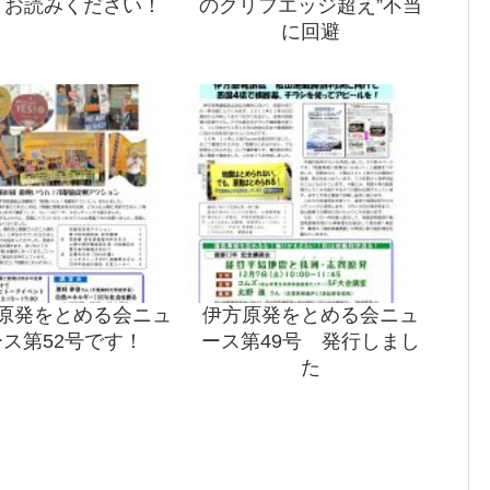
 お読みください！
のクリフエッジ超え”不当
に回避
原発をとめる会ニュ
伊方原発をとめる会ニュ
ース第52号です！
ース第49号 発行しまし
た