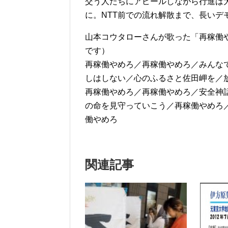
交う人たちにアピールしながら行進は
に。NTT前での流れ解散まで、長いデ
山本コウタローさんが歌った「再稼働
です）
再稼働やめろ／再稼働やめろ／みんな
しはしない／心のふるさと佐田岬を／
再稼働やめろ／再稼働やめろ／安全神
の命を見守っていこう／再稼働やめろ
働やめろ
関連記事