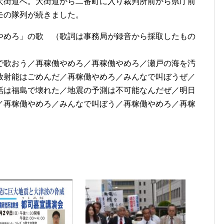
大街道へ。大街道から二番町に入り裁判所前から県庁前
モの隊列が続きました。
やめろ」の歌 （歌詞は事務局が録音から採取したもの
で歌おう／再稼働やめろ／再稼働やめろ／瀬戸の海を汚
放射能はごめんだ／再稼働やめろ／みんなで叫ぼうぜ／
話は福島で壊れた／地震の予測は不可能なんだぜ／明日
／再稼働やめろ／みんなで叫ぼう／再稼働やめろ／再稼