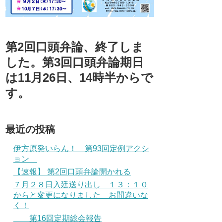
第2回口頭弁論、終了しま
した。第3回口頭弁論期日
は11月26日、14時半からで
す。
最近の投稿
伊方原発いらん！ 第93回定例アクシ
ョン
【速報】 第2回口頭弁論開かれる
７月２８日入廷送り出し １３：１０
からと変更になりました お間違いな
く！
第16回定期総会報告