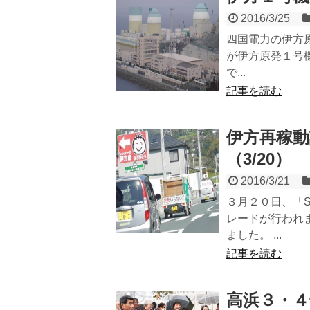
2016/3/25
四国電力の伊方
が伊方原発１号
で...
記事を読む
伊方再稼
（3/20）
2016/3/21
３月２０日、「
レードが行われ
ました。 ...
記事を読む
高浜３・４