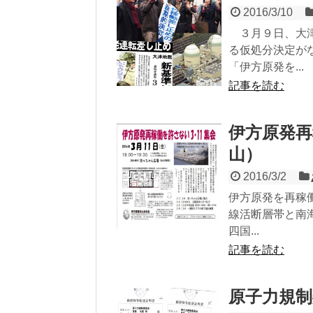
2016/3/10
３月９日、大津
る仮処分決定が
「伊方原発を...
記事を読む
伊方原発再
山）
2016/3/2
伊方原発を再稼
線活断層帯と南
四国...
記事を読む
原子力規