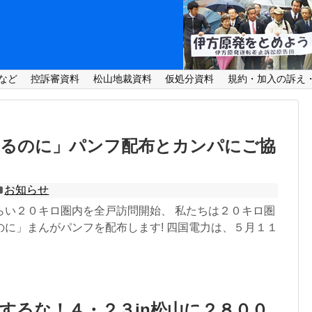
など
控訴審資料
松山地裁資料
仮処分資料
規約・加入の訴え
来るのに」パンフ配布とカンパにご協
お知らせ
らい２０キロ圏内を全戸訪問開始、 私たちは２０キロ圏
のに」まんがパンフを配布します! 四国電力は、５月１１
するな！４・２３in松山に２８００