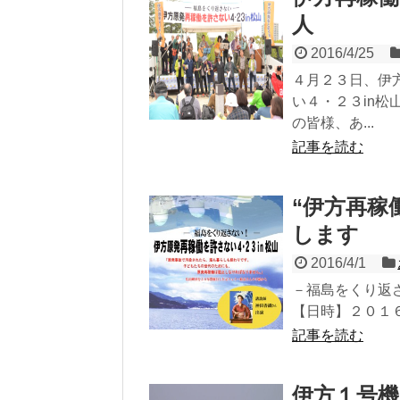
人
2016/4/25
４月２３日、伊
い４・２３in
の皆様、あ...
記事を読む
“伊方再稼
します
2016/4/1
－福島をくり返さ
【日時】２０１６
記事を読む
伊方１号