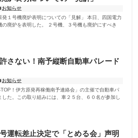
お知らせ
原発１号機廃炉表明についての「見解」 本日、四国電力
機の廃炉を表明した。 ２号機、３号機も廃炉にすべき
動許さない！南予縦断自動車パレード
お知らせ
STOP！伊方原発再稼働南予連絡会」の主催で自動車パ
ました。この取り組みには、車２５台、６０名が参加し
号運転差止決定で「とめる会」声明