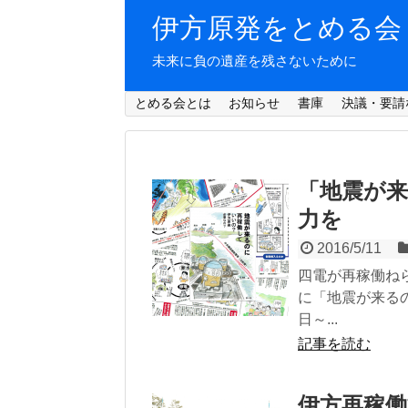
伊方原発をとめる会
未来に負の遺産を残さないために
とめる会とは
お知らせ
書庫
決議・要請
「地震が
力を
2016/5/11
四電が再稼働ね
に「地震が来る
日～...
記事を読む
伊方再稼働