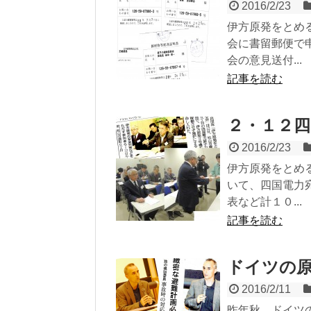
2016/2/23
伊方原発をとめ
会に書留郵便で
会の意見送付...
記事を読む
２・１２
2016/2/23
伊方原発をとめ
いて、四国電力
表など計１０...
記事を読む
ドイツの
2016/2/11
昨年秋、ドイツ