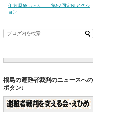
伊方原発いらん！ 第92回定例アクシ
ョン
福島の避難者裁判のニュースへの
ボタン↓