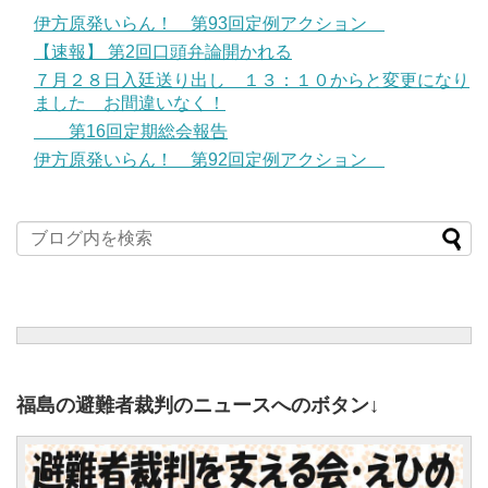
伊方原発いらん！ 第93回定例アクション
【速報】 第2回口頭弁論開かれる
７月２８日入廷送り出し １３：１０からと変更になり
ました お間違いなく！
第16回定期総会報告
伊方原発いらん！ 第92回定例アクション
福島の避難者裁判のニュースへのボタン↓