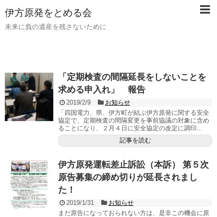
伊方原発をとめる会
未来に負の遺産を残さないために
「定期検査の間隔延長をしないことを
求める申入れ」 報告
2019/2/9
お知らせ
「四国電力、県、伊方町が結ぶ伊方原発に関する安全
協定で、定期検査の間隔変更を事前協議の対象に含め
ることになり、２月４日に安全協定の改定に調印...
記事を読む
伊方原発運転差止訴訟（本訴） 第５次
原告募集の締め切りが延長されまし
た！
2019/1/31
お知らせ
ま だ 原 告 に な っ て お ら れ な い 方 は 、 是 非 この機会 に原