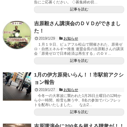
告にご 応 募 く だ さ い。 ◇募集締め切...
記事を読む
吉原毅さん講演会のＤＶＤができまし
た！
2019/1/29
お知らせ
１月１９日、ピュアフル松山で開催された、原発ゼ
ロ・自然エネルギー推進 連盟会長の吉原毅さんの講演
会「原発ゼロで日本経済は再生する」のＤＶ...
記事を読む
1月の伊方原発いらん！！市駅前アクシ
ョン報告
2019/1/27
お知らせ
今冬一の大寒波に襲われた1月26日土曜日の12時か
ら小一時間、粉雪も舞う中、8名の参加でパンフレッ
トを配布いたしました。 なお2...
記事を読む
吉原講演会に200名を超える聴衆が！！