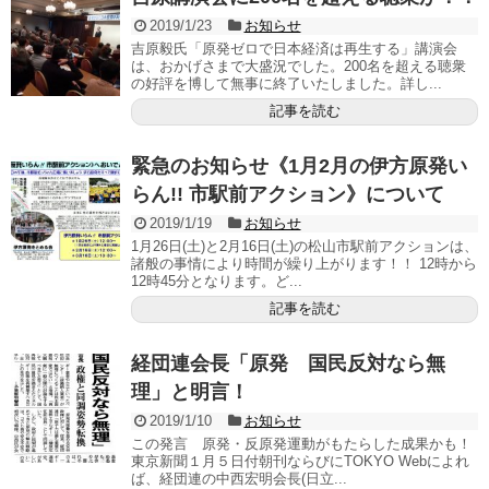
2019/1/23
お知らせ
吉原毅氏「原発ゼロで日本経済は再生する」講演会
は、おかげさまで大盛況でした。200名を超える聴衆
の好評を博して無事に終了いたしました。詳し...
記事を読む
緊急のお知らせ《1月2月の伊方原発い
らん!! 市駅前アクション》について
2019/1/19
お知らせ
1月26日(土)と2月16日(土)の松山市駅前アクションは、
諸般の事情により時間が繰り上がります！！ 12時から
12時45分となります。ど...
記事を読む
経団連会長「原発 国民反対なら無
理」と明言！
2019/1/10
お知らせ
この発言 原発・反原発運動がもたらした成果かも！
東京新聞１月５日付朝刊ならびにTOKYO Webによれ
ば、経団連の中西宏明会長(日立...