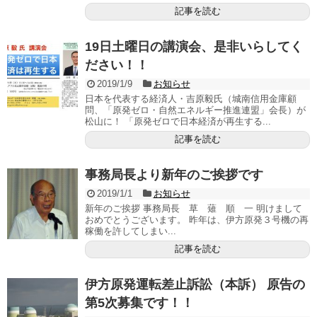
記事を読む
19日土曜日の講演会、是非いらしてく
ださい！！
2019/1/9
お知らせ
日本を代表する経済人・吉原毅氏（城南信用金庫顧
問、「原発ゼロ・自然エネルギー推進連盟」会長）が
松山に！ 「原発ゼロで日本経済が再生する...
記事を読む
事務局長より新年のご挨拶です
2019/1/1
お知らせ
新年のご挨拶 事務局長 草 薙 順 一 明けまして
おめでとうございます。 昨年は、伊方原発３号機の再
稼働を許してしまい...
記事を読む
伊方原発運転差止訴訟（本訴） 原告の
第5次募集です！！