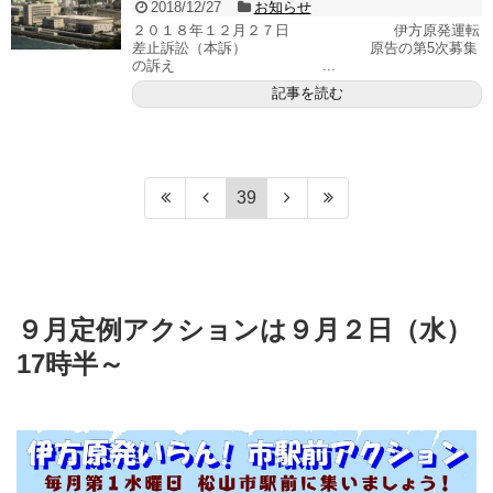
2018/12/27
お知らせ
２０１８年１２月２７日 伊方原発運転
差止訴訟（本訴） 原告の第5次募集
の訴え ...
記事を読む
39
９月定例アクションは９月２日（水）
17時半～