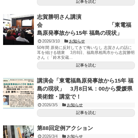
記事を読む
志賀勝明さん講演
会 「東電福
島原発事故から15年 福島の現状」
2026/3/10
お知らせ
50年間 原発に反対してきて悔いなし 志賀さんの話に
耳を傾ける聴衆 3月8日、福島県相馬市から志賀勝明
さん（「鈴木安蔵...
記事を読む
講演会「東電福島原発事故から15年 福
島の現状」 3月8日⒕：00から愛媛県
美術館・講堂で！
2026/3/5
お知らせ
記事を読む
第88回定例アクション
2026/3/4
お知らせ