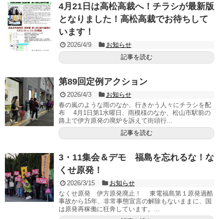
4月21日は高松高裁へ！チラシが最新版
となりました！高松高裁でお待ちして
います！
2026/4/9
お知らせ
記事を読む
第89回定例アクション
2026/4/3
お知らせ
春の嵐のような雨のなか、行きかう人々にチラシを配
布 4月1日第1水曜日、雨模様のなか、松山市駅前の
路上で伊方原発の廃炉を訴えて街頭行...
記事を読む
3・11集会＆デモ 福島を忘れるな！な
くせ原発！
2026/3/15
お知らせ
なくせ原発 伊方原発廃止！ 東電福島第１原発過酷
事故から15年、非常事態宣言の解除もないままに、国
は原発再稼働に狂奔しています。...