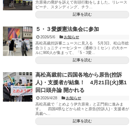
方原発の廃炉を訴えて街頭行動をしました。リレース
ピーチ、スタンディング、チラ...
記事を読む
５・３愛媛憲法集会に参加
2026/5/6
お知らせ
高松高裁控訴審ニュースに見入る 5月3日、松山市総
合コミュニティーセンター（通称コミセン）の大ホー
ルに900人が集まって、「5・3愛...
記事を読む
高松高裁前に四国各地から原告(控訴
人)・支援者が結集！ 4月21日(火)第1
回口頭弁論 開かれる
2026/4/28
お知らせ
高松高裁で「とめよう伊方原発」と正門前に進みま
す。 四国4県などから続々と原告(控訴人)・支援者が
高裁へ...
記事を読む