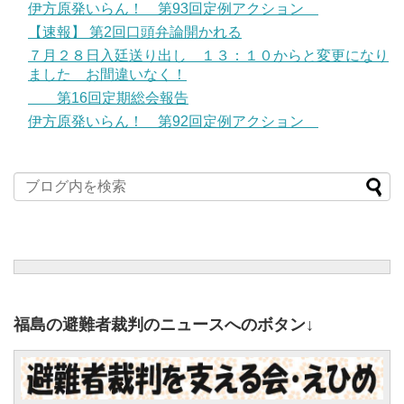
伊方原発いらん！ 第93回定例アクション
【速報】 第2回口頭弁論開かれる
７月２８日入廷送り出し １３：１０からと変更になり
ました お間違いなく！
第16回定期総会報告
伊方原発いらん！ 第92回定例アクション
福島の避難者裁判のニュースへのボタン↓